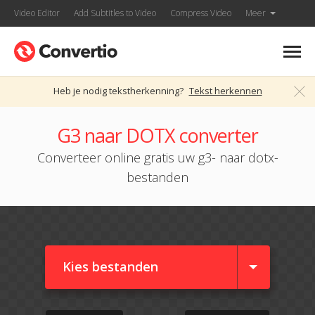
Video Editor
Add Subtitles to Video
Compress Video
Meer
Heb je nodig tekstherkenning?
Tekst herkennen
G3 naar DOTX converter
Converteer online gratis uw g3- naar dotx-
bestanden
Kies bestanden