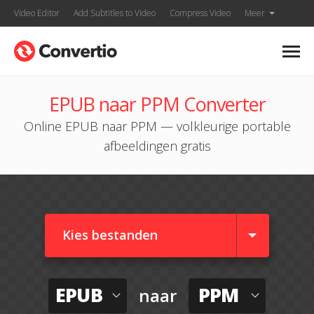
Video Editor
Add Subtitles to Video
Compress Video
Meer
EPUB naar PPM Converter
Online EPUB naar PPM — volkleurige portable
afbeeldingen gratis
Kies bestanden
EPUB
PPM
naar