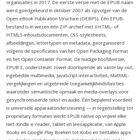
organisaties in 2017. De eerste versie met de EPUB-naam
werd goedgekeurd in oktober 2007 als opvolger van de
Open eBook Publication Structure (OEBPS). Één EPUB-
bestand is in wezen één ZIP-archief met XHTML- of
HTML5-inhoudsdocumenten, CSS-stylesheets,
afbeeldingen, lettertypen en metadata, georganiseerd
volgens de specificaties van het Open Packaging Format
en het Open Container Format. De huidige hoofdversie,
EPUB 3, ondersteunt zowel doorlopende als vaste lay-out,
ingebedde multimedia, JavaScript-interactiviteit, MathML-
vergelijkingen en uitgebreide toegankelijkheidsfuncties
waaronder semantische opmaak en media-overlays voor
gesynchroniseerde tekst en audio. Één bepalend voordeel
is universele apparaatondersteuning — in tegenstelling tot
proprietary formaten werkt EPUB native op vrijwel elke
niet-Kindle e-reader, tablet en leesapplicatie, van Apple
Books en Google Play Boeken tot Kobo en tientallen apps