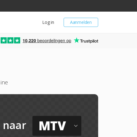
Log in
Aanmelden
10,220
beoordelingen op
line
MTV
naar