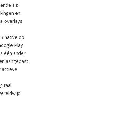
pende als
jkingen en
a-overlays
B native op
 Google Play
is één ander
den aangepast
 actieve
gitaal
wereldwijd.