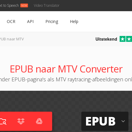
xt to Speech
Video Translator
OCR
API
Pricing
Help
Uitstekend
PUB naar MTV
EPUB naar MTV Converter
der EPUB-pagina's als MTV raytracing-afbeeldingen on
EPUB