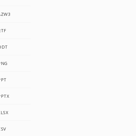
 AZW3
RTF
 ODT
PNG
PPT
PPTX
XLSX
CSV