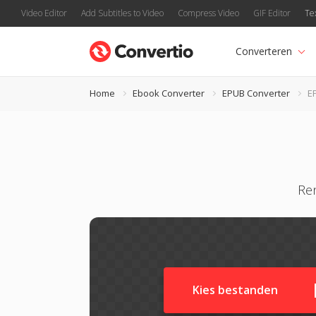
Video Editor
Add Subtitles to Video
Compress Video
GIF Editor
Te
Converteren
Home
Ebook Converter
EPUB Converter
E
Ren
Kies bestanden