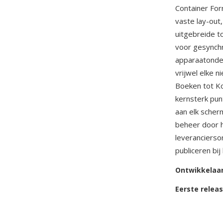
Container For
vaste lay-out,
uitgebreide t
voor gesynchr
apparaatonder
vrijwel elke n
Boeken tot Ko
kernsterk pun
aan elk scher
beheer door 
leverancierson
publiceren bij
Ontwikkelaa
Eerste relea