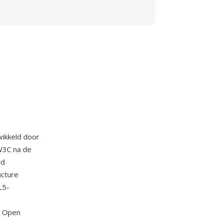
wikkeld door
W3C na de
rd
ucture
L5-
t Open