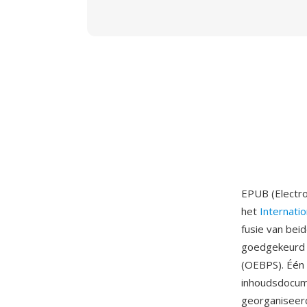
EPUB (Electro
het
Internatio
fusie van bei
goedgekeurd i
(OEBPS). Één
inhoudsdocume
georganiseerd