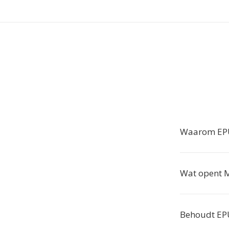
Waarom EPU
Wat opent 
Behoudt EPU