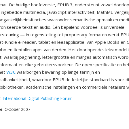
mat. De huidige hoofdversie, EPUB 3, ondersteunt zowel doorlo
 ingebedde multimedia, JavaScript-interactiviteit, MathML-vergeli
oegankelijkheidsfuncties waaronder semantische opmaak en medi
oniseerde tekst en audio. Één bepalend voordeel is universele
steuning — in tegenstelling tot proprietary formaten werkt EPU
iet-Kindle e-reader, tablet en leesapplicatie, van Apple Books en
bo en tientallen apps van derden. Het doorlopende-tekstmodel 
t, waarbij paginering, lettergrootte en marges automatisch wor
mformaat en elke gebruikersvoorkeur. De open specificatie en het
het
W3C
waarborgen bewaring op lange termijn en
afhankelijkheid, waardoor EPUB de feitelijke standaard is voor di
 bibliotheken, academische instellingen en commerciele retailers 
r
:
International Digital Publishing Forum
se
: Oktober 2007