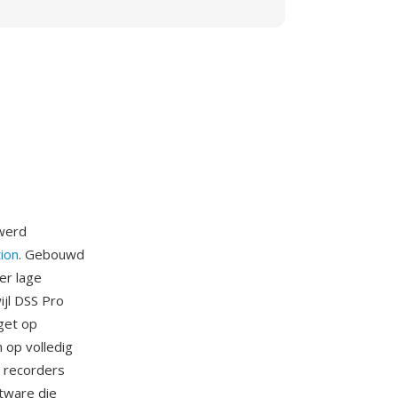
 werd
tion
. Gebouwd
er lage
ijl DSS Pro
get op
 op volledig
e recorders
ftware die