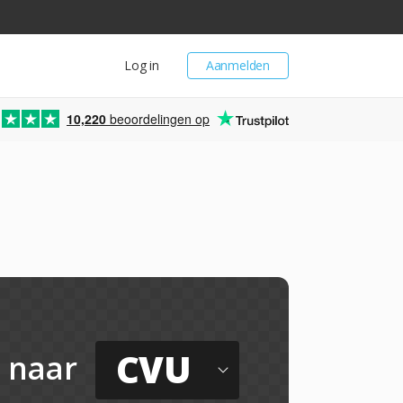
Log in
Aanmelden
10,220
beoordelingen op
CVU
naar