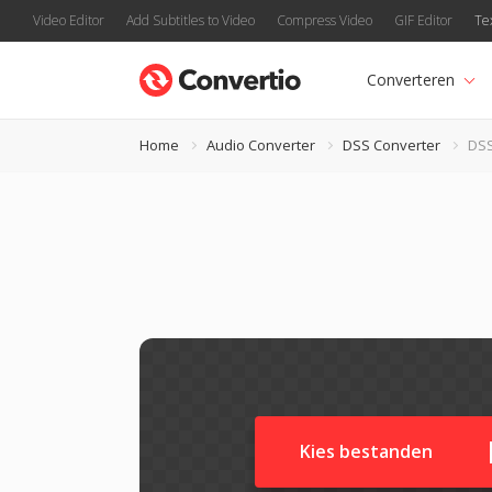
Video Editor
Add Subtitles to Video
Compress Video
GIF Editor
Te
Converteren
Home
Audio Converter
DSS Converter
DSS
Kies bestanden