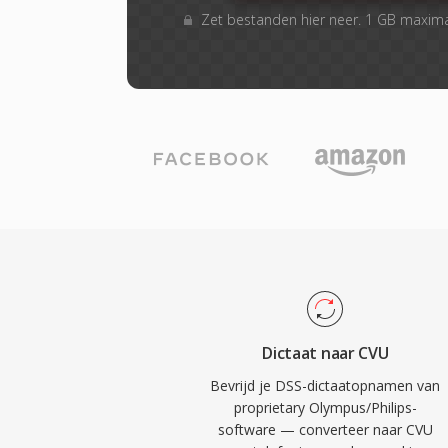
Zet bestanden hier neer. 1 GB maxim
Dictaat naar CVU
Bevrijd je DSS-dictaatopnamen van
proprietary Olympus/Philips-
software — converteer naar CVU