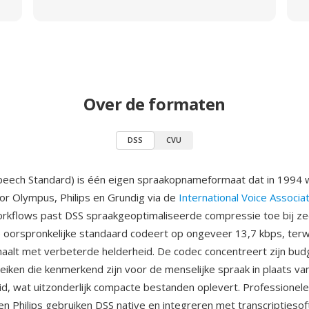
Over de formaten
DSS
CVU
Speech Standard) is één eigen spraakopnameformaat dat in 1994
or Olympus, Philips en Grundig via de
International Voice Associa
rkflows past DSS spraakgeoptimaliseerde compressie toe bij ze
 oorspronkelijke standaard codeert op ongeveer 13,7 kbps, terw
haalt met verbeterde helderheid. De codec concentreert zijn bud
eiken die kenmerkend zijn voor de menselijke spraak in plaats van
d, wat uitzonderlijk compacte bestanden oplevert. Professionel
en Philips gebruiken DSS native en integreren met transcriptieso