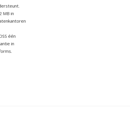
dersteunt.
2 MB in
catenkantoren
 DSS één
ntie in
forms.