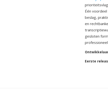
prioriteitsvl
Één voordeel 
beslag, prakt
en rechtbank
transcriptiew
gesloten form
professioneel
Ontwikkelaa
Eerste relea