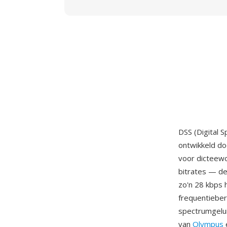
DSS (Digital 
ontwikkeld do
voor dicteewo
bitrates — de
zo'n 28 kbps 
frequentieber
spectrumgelui
van
Olympus