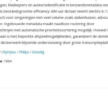
aggen, bladwijzers en auteursidentificatie in bestandsmetadata on
is bestandsgrootte-efficiency: één uur dictaat neemt slechts 6-1
isch voor omgevingen met veel volume zoals ziekenhuizen, advo
en. Ingebouwde metadata maakt naadloze routering door
achtrijen met automatische prioriteitssortering mogelijk. Hoewel
aat is met beperkte afspeelmogelijkheden, garandeert de domina
 dicteerwerk blijvende ondersteuning door grote transcriptieplat
r
:
Olympus / Philips / Grundig
se
: 1994