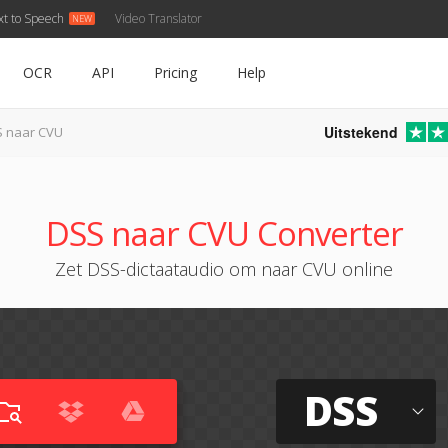
xt to Speech
Video Translator
OCR
API
Pricing
Help
Uitstekend
 naar CVU
DSS naar CVU Converter
Zet DSS-dictaataudio om naar CVU online
DSS