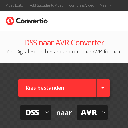
Video Editor
Add Subtitles to Video
Compress Video
Meer
DSS naar AVR Converter
Zet Digital Speech Standard om naar AVR-formaat
Kies bestanden
DSS
AVR
naar