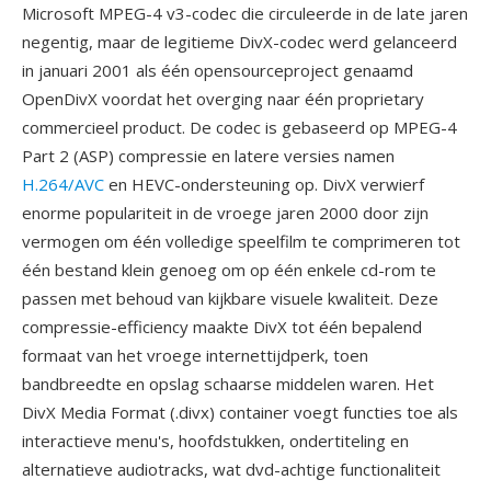
Microsoft MPEG-4 v3-codec die circuleerde in de late jaren
negentig, maar de legitieme DivX-codec werd gelanceerd
in januari 2001 als één opensourceproject genaamd
OpenDivX voordat het overging naar één proprietary
commercieel product. De codec is gebaseerd op MPEG-4
Part 2 (ASP) compressie en latere versies namen
H.264/AVC
en HEVC-ondersteuning op. DivX verwierf
enorme populariteit in de vroege jaren 2000 door zijn
vermogen om één volledige speelfilm te comprimeren tot
één bestand klein genoeg om op één enkele cd-rom te
passen met behoud van kijkbare visuele kwaliteit. Deze
compressie-efficiency maakte DivX tot één bepalend
formaat van het vroege internettijdperk, toen
bandbreedte en opslag schaarse middelen waren. Het
DivX Media Format (.divx) container voegt functies toe als
interactieve menu's, hoofdstukken, ondertiteling en
alternatieve audiotracks, wat dvd-achtige functionaliteit