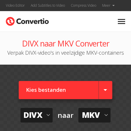
Video Editor
Add Subtitles to Video
Compress Video
Meer
DIVX naar MKV Converter
Verpak DIVX-video's in veelzijdige MKV-containers
Kies bestanden
DIVX
MKV
naar