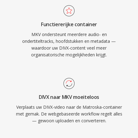
en metadatatagging, waardoor het één van de
meest functierijke containers is die beschikbaar
zijn. De open specificatie garandeert dat elke
Functiererijke container
ontwikkelaar MKV-lees- en schrijfbewerkingen
MKV ondersteunt meerdere audio- en
kan implementeren zonder licentiekosten, wat
ondertiteltracks, hoofdstukken en metadata —
breed adoptie heeft gestimuleerd in
waardoor uw DIVX-content veel meer
mediaspelers, streamingtools en
organisatorische mogelijkheden krijgt.
coderingssoftware. Het vermogen om vrijwel
elke codeccombinatie in één enkel, goed
georganiseerd bestand in te kapselen heeft
MKV tot de geprefereerde container gemaakt
voor hoogwaardige videodistributie, archivering
DIVX naar MKV moeiteloos
en persoonlijke mediabibliotheken.
Verplaats uw DIVX-video naar de Matroska-container
met gemak. De webgebaseerde workflow regelt alles
— gewoon uploaden en converteren.