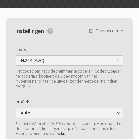
Instellingen
Geavanceerde
codec:
H.264 (AVC)
Het codec om het videonummer te coderen. Codec 'Zonder
hercodering' kopieert de videostroom van het
invoerbestand naar de uitvoer zonder hercodering indien
mogelijk.
Profiel:
Auto
Stel het AVC-profiel (H.264) voor de uitvoer in. Hoe ouder het
doelapparaat, hoe 'lager' het profiel dat u moet instellen.
Meer info vindt u op de
wiki
.