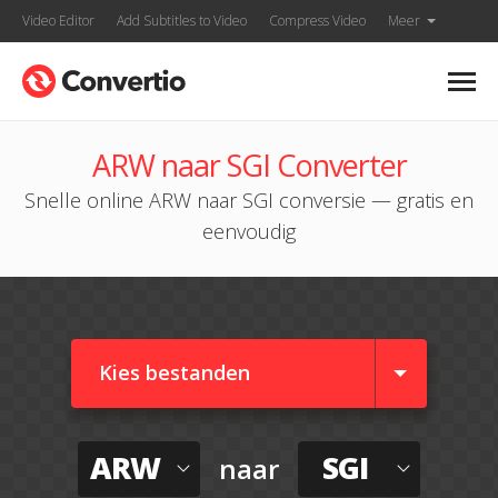
Video Editor
Add Subtitles to Video
Compress Video
Meer
ARW naar SGI Converter
Snelle online ARW naar SGI conversie — gratis en
eenvoudig
Kies bestanden
ARW
SGI
naar