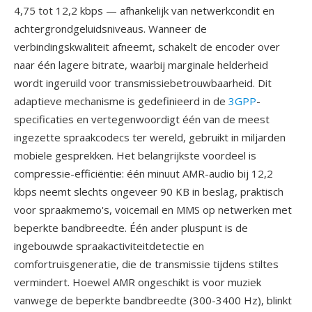
4,75 tot 12,2 kbps — afhankelijk van netwerkcondit en
achtergrondgeluidsniveaus. Wanneer de
verbindingskwaliteit afneemt, schakelt de encoder over
naar één lagere bitrate, waarbij marginale helderheid
wordt ingeruild voor transmissiebetrouwbaarheid. Dit
adaptieve mechanisme is gedefinieerd in de
3GPP
-
specificaties en vertegenwoordigt één van de meest
ingezette spraakcodecs ter wereld, gebruikt in miljarden
mobiele gesprekken. Het belangrijkste voordeel is
compressie-efficiëntie: één minuut AMR-audio bij 12,2
kbps neemt slechts ongeveer 90 KB in beslag, praktisch
voor spraakmemo's, voicemail en MMS op netwerken met
beperkte bandbreedte. Één ander pluspunt is de
ingebouwde spraakactiviteitdetectie en
comfortruisgeneratie, die de transmissie tijdens stiltes
vermindert. Hoewel AMR ongeschikt is voor muziek
vanwege de beperkte bandbreedte (300-3400 Hz), blinkt