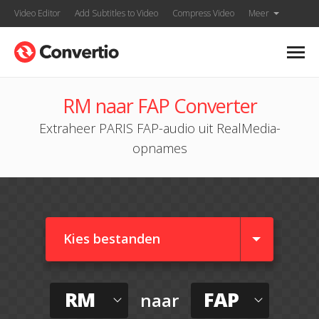
Video Editor
Add Subtitles to Video
Compress Video
Meer
RM naar FAP Converter
Extraheer PARIS FAP-audio uit RealMedia-
opnames
Kies bestanden
RM
FAP
naar