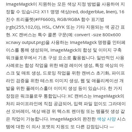
ImageMagick이 지원하는 모든 색상 지정 방법을 사용하여 지
정할 수 있습니다: X11 명명 색상(red, dodgerblue, linen), 16
진수 트리플렛(#FF6600), RGB/RGBA 함수 표기법
(rgb(255,102,0)), HSL, CMYK 또는 기타 지원되는 색 공간 표
현. XC 캔버스는 특수 콜론 구문(예: convert -size 800x600
xc:navy output.png)을 사용하는 ImageMagick 명령줄 인터페
이스를 통해 생성되며, ImageMagick의 합성 및 이미지 구축
워크플로우에서 기초 구성 요소로 활용됩니다. 일반적인 사용
사례로는 합성 작업을 위한 배경 레이어 생성, 특정 색상의 마
스크 및 매트 생성, 드로잉 작업을 위한 캔버스 초기화, 파이프
라인 검증을 위한 테스트 이미지 생성, 웹 및 애플리케이션 개
발을 위한 플레이스홀더 이미지 생성 등이 있습니다. 한 가지
장점은 워크플로우 통합입니다: XC 캔버스는 ImageMagick의
처리 파이프라인에 직접 공급되어, 입력 파일 없이도 그라데이
션 오버레이, 색상 배경 위 텍스트 렌더링 또는 템플릿 생성 같
은 작업이 가능합니다. ImageMagick의 완전한
색상 사양
시스
템에 대한 이 의사 포맷의 지원도 또 다른 강점입니다 —