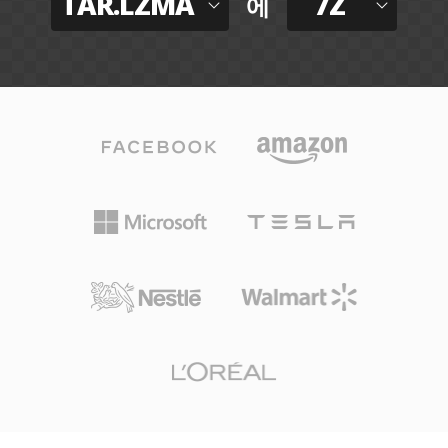
TAR.LZMA
7Z
에