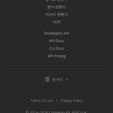
문서 변환기
이미지 변환기
OCR
Developers API
API Docs
CLI Docs
API Pricing
한국어
Terms of Use
Privacy Policy
© 2014–2026 Convertio ltd. 판권 소유.