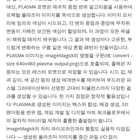
대신, PLASMA 포맷은 재귀적 중점 변위 알고리즘을 사용하여
프랙탈 플라즈마 이미지를 즉석으로 생성합니다: 이미지 모서
리에 임의의 색상이 시드되고, 각 변의 중점과 중앙에 무작위
변동이 가해진 보간된 색상이 할당되며, 이 과정이 모든 픽셀
이 채워질 때까지 재귀됩니다. 그 결과 매 생성마다 고유한, 부
드럽게 변화하는 구름 같은 색상 혼합 패턴이 만들어집니다.
PLASMA 이미지는 ImageMagick의 명령줄 구문(예: convert -
size 640x480 plasma: output.png)으로 호출되며, 출력은 지
원되는 모든 래스터 포맷으로 저장할 수 있습니다. 시드 값, 재
귀 깊이, 색 공간 등의 생성 매개변수를 제어하여 부드러운 파
스텔 그라데이션부터 선명한 고대비 터뷸런스까지 다양한 결
과를 생성할 수 있습니다. 한 가지 장점은 창작적 활용성입니
다: PLASMA로 생성된 이미지는 텍스처 합성, 배경 생성, 3D
렌더링용 변위 맵, 게임 개발 및 디지털 아트 워크플로우에서
의 절차적 머티리얼 제작의 훌륭한 출발점이 됩니다.
ImageMagick의 처리 파이프라인과의 통합도 실용적 이점입
니다 — 생성된 플라즈마 이미지를 중간 파일 I/O 없이