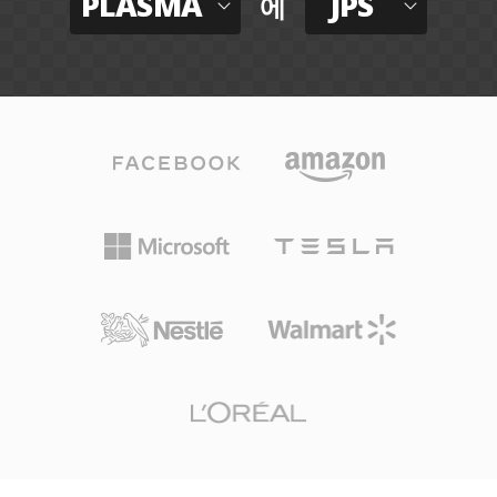
PLASMA
JPS
에