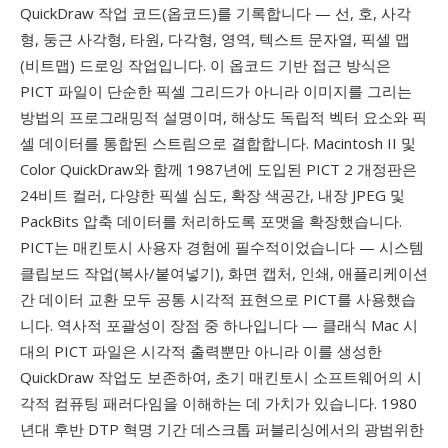
QuickDraw 작업 코드(옵코드)를 기록합니다 — 선, 호, 사각
형, 둥근 사각형, 타원, 다각형, 영역, 텍스트 문자열, 픽셀 맵
(비트맵) 드로잉 작업입니다. 이 옵코드 기반 접근 방식은
PICT 파일이 단순한 픽셀 그리드가 아니라 이미지를 그리는
방법의 프로그래밍적 설명이며, 해상도 독립적 벡터 요소와 픽
셀 데이터를 통합된 스트림으로 결합합니다. Macintosh II 및
Color QuickDraw와 함께 1987년에 도입된 PICT 2 개정판은
24비트 컬러, 다양한 픽셀 심도, 확장 색공간, 내장 JPEG 및
PackBits 압축 데이터를 처리하도록 포맷을 확장했습니다.
PICT는 매킨토시 사용자 경험에 필수적이었습니다 — 시스템
클립보드 작업(복사/붙여넣기), 화면 캡처, 인쇄, 애플리케이션
간 데이터 교환 모두 공통 시각적 표현으로 PICT를 사용했습
니다. 역사적 포괄성이 장점 중 하나입니다 — 클래식 Mac 시
대의 PICT 파일은 시각적 출력뿐만 아니라 이를 생성한
QuickDraw 작업도 보존하여, 초기 매킨토시 소프트웨어의 시
각적 컴퓨팅 패러다임을 이해하는 데 가치가 있습니다. 1980
년대 후반 DTP 혁명 기간 데스크톱 퍼블리싱에서의 광범위한