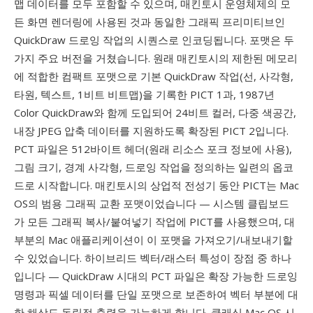
맵 데이터를 모두 포함할 수 있으며, 매킨토시 운영체제의 모
든 화면 렌더링에 사용된 것과 동일한 그래픽 프리미티브인
QuickDraw 드로잉 작업의 시퀀스로 인코딩됩니다. 포맷은 두
가지 주요 버전을 거쳤습니다. 원래 매킨토시의 제한된 메모리
에 적합한 컴팩트 포맷으로 기본 QuickDraw 작업(선, 사각형,
타원, 텍스트, 1비트 비트맵)을 기록한 PICT 1과, 1987년
Color QuickDraw와 함께 도입되어 24비트 컬러, 다중 색공간,
내장 JPEG 압축 데이터를 지원하도록 확장된 PICT 2입니다.
PCT 파일은 512바이트 헤더(원래 리소스 포크 정보에 사용),
그림 크기, 경계 사각형, 드로잉 작업을 정의하는 일련의 옵코
드로 시작합니다. 매킨토시의 상업적 전성기 동안 PICT는 Mac
OS의 범용 그래픽 교환 포맷이었습니다 — 시스템 클립보드
가 모든 그래픽 복사/붙여넣기 작업에 PICT를 사용했으며, 대
부분의 Mac 애플리케이션이 이 포맷을 가져오기/내보내기할
수 있었습니다. 하이브리드 벡터/래스터 특성이 장점 중 하나
입니다 — QuickDraw 시대의 PCT 파일은 확장 가능한 드로잉
명령과 픽셀 데이터를 단일 포맷으로 보존하여 벡터 부분에 대
한 해상도 독립적 출력을 가능하게 합니다. 클래식 Mac OS 시