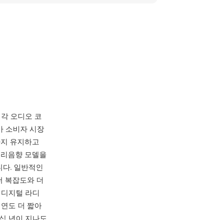
 지각 오디오 코
가 소비자 시장
까지 유지하고
심리음향 모델을
니다. 일반적인
코더 복잡도와 더
B 디지털 라디
지연도 더 짧아
십 년이 지나도