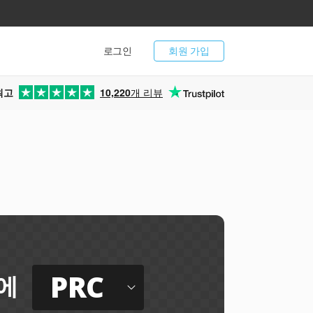
로그인
회원 가입
최고
10,220
개 리뷰
PRC
에