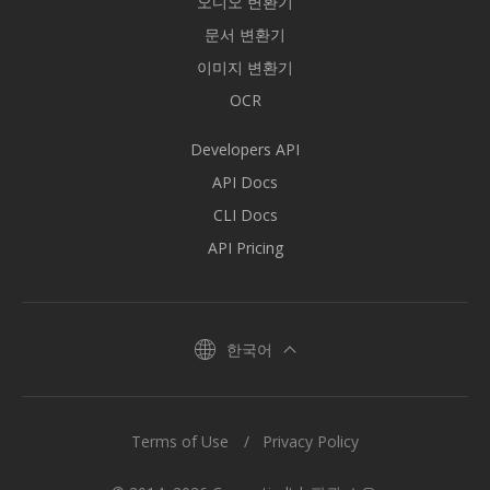
오디오 변환기
문서 변환기
이미지 변환기
OCR
Developers API
API Docs
CLI Docs
API Pricing
한국어
Terms of Use
Privacy Policy