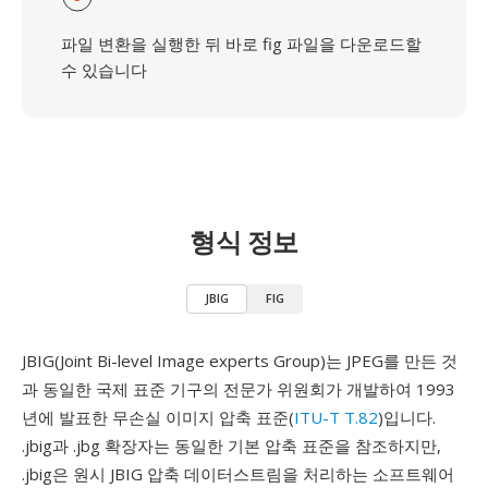
파일 변환을 실행한 뒤 바로 fig 파일을 다운로드할
수 있습니다
형식 정보
JBIG
FIG
JBIG(Joint Bi-level Image experts Group)는 JPEG를 만든 것
과 동일한 국제 표준 기구의 전문가 위원회가 개발하여 1993
년에 발표한 무손실 이미지 압축 표준(
ITU-T T.82
)입니다.
.jbig과 .jbg 확장자는 동일한 기본 압축 표준을 참조하지만,
.jbig은 원시 JBIG 압축 데이터스트림을 처리하는 소프트웨어