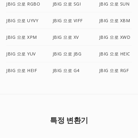
JBIG 으로 RGBO
JBIG 으로 SGI
JBIG 으로 SUN
JBIG 으로 UYVY
JBIG 으로 VIFF
JBIG 으로 XBM
JBIG 으로 XPM
JBIG 으로 XV
JBIG 으로 XWD
JBIG 으로 YUV
JBIG 으로 JBG
JBIG 으로 HEIC
JBIG 으로 HEIF
JBIG 으로 G4
JBIG 으로 RGF
특정 변환기