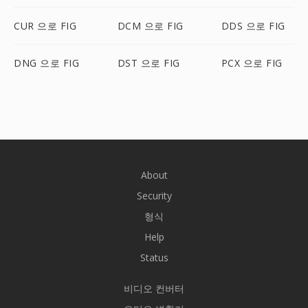
CUR 으로 FIG
DCM 으로 FIG
DDS 으로 FIG
DNG 으로 FIG
DST 으로 FIG
PCX 으로 FIG
About
Security
형식
Help
Status
비디오 컨버터