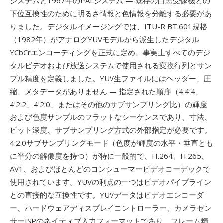
システムと1967年のPALシステム — 既存の白黒受像機との
下位互換性のために明るさ情報と色情報を分離する必要があ
りました。デジタルイメージングでは、ITU-R BT.601規格
（1982年）がアナログYUVモデルから派生したデジタル
YCbCrエンコーディングを正式に定め、事実上すべてのデジ
タルビデオおよび放送システムで使用される変換行列とサン
プル精度を定義しました。YUV生ファイルにはヘッダー、圧
縮、メタデータがありません — 指定された順序（4:4:4、
4:2:2、4:2:0、またはその他のサブサンプリング比）の輝度
および色度サンプルのフラットなシーケンスであり、寸法、
ビット深度、サブサンプリング方式の外部指定が必要です。
4:2:0サブサンプリングモード（色度が輝度の水平・垂直とも
に半分の解像度を持つ）が特に一般的で、H.264、H.265、
AV1、およびほとんどのコンシューマービデオコーデックで
使用されています。YUVの利点の一つはビデオパイプライン
との直接的な互換性です。YUVデータはビデオエンコーダ
ー、ハードウェアディスプレイコントローラー、カメラセン
サーISPのネイティブ入力フォーマットであり、フレーム精