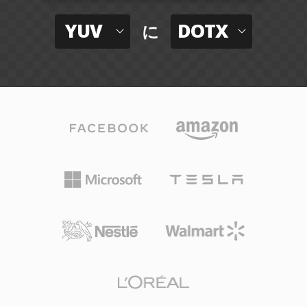
YUV
DOTX
に