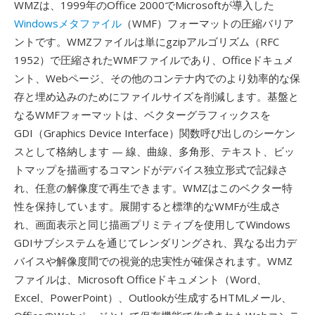
WMZは、1999年のOffice 2000でMicrosoftが導入した
Windowsメタファイル
（WMF）フォーマットの圧縮バリア
ントです。WMZファイルは単にgzipアルゴリズム（RFC
1952）で圧縮されたWMFファイルであり、Officeドキュメ
ント、Webページ、その他のコンテナ内でのより効率的な保
存と埋め込みのためにファイルサイズを削減します。基盤と
なるWMFフォーマットは、ベクターグラフィックスを
GDI（Graphics Device Interface）関数呼び出しのシーケン
スとして格納します — 線、曲線、多角形、テキスト、ビッ
トマップを描画するコマンドがデバイス独立形式で記録さ
れ、任意の解像度で再生できます。WMZはこのベクター特
性を保持しています。展開すると標準的なWMFが生成さ
れ、画面表示と同じ描画プリミティブを使用してWindows
GDIサブシステムを通じてレンダリングされ、異なる出力デ
バイスや解像度間での視覚的忠実性が確保されます。WMZ
ファイルは、Microsoft Officeドキュメント（Word、
Excel、PowerPoint）、Outlookが生成するHTMLメール、