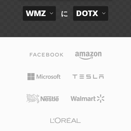
WMZ
DOTX
に