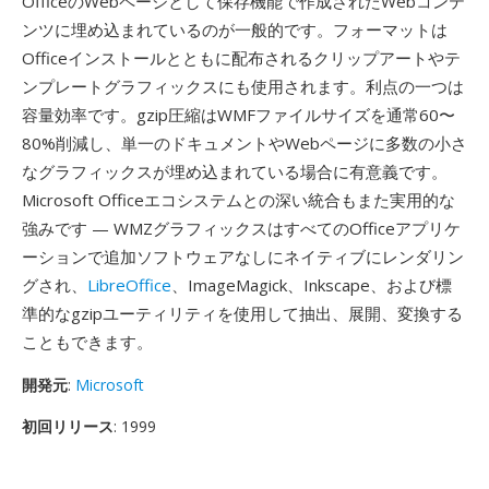
OfficeのWebページとして保存機能で作成されたWebコンテ
ンツに埋め込まれているのが一般的です。フォーマットは
Officeインストールとともに配布されるクリップアートやテ
ンプレートグラフィックスにも使用されます。利点の一つは
容量効率です。gzip圧縮はWMFファイルサイズを通常60〜
80%削減し、単一のドキュメントやWebページに多数の小さ
なグラフィックスが埋め込まれている場合に有意義です。
Microsoft Officeエコシステムとの深い統合もまた実用的な
強みです — WMZグラフィックスはすべてのOfficeアプリケ
ーションで追加ソフトウェアなしにネイティブにレンダリン
グされ、
LibreOffice
、ImageMagick、Inkscape、および標
準的なgzipユーティリティを使用して抽出、展開、変換する
こともできます。
開発元
:
Microsoft
初回リリース
: 1999