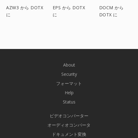
AZW3 から DOTX
EPS から DOTX
DOCM から
に
に
DOTX に
About
Security
フォーマット
Help
Status
ビデオコンバーター
オーディオコンバータ
ドキュメント変換