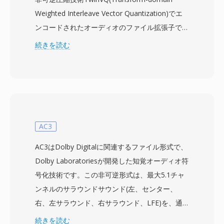
Weighted Interleave Vector Quantization)でエ
ンコードされたオーディオのファイル拡張子で
す。このコーデックは同等の知覚品質でMP3に
続きを読む
対して30から35%のサイズ優位性を主張しまし
た — 96 kbpsのVQFファイルは128 kbpsのMP3
に匹敵するとされ、1990年代後半のフォーマッ
ト戦争で大きな注目を集めました。TwinVQは
80、96、112、128、160、192 kbpsでの固定ビ
ットレートエンコーディングをサポートし、基盤
AC3
となるアルゴリズムはMPEG-4 Audio標準
AC3はDolby Digitalに関連するファイル形式で、
(ISO/IEC 14496-3)の定義されたオブジェクトタ
Dolby Laboratoriesが開発した知覚オーディオ符
イプの一つとして組み込まれました。強力な技術
号化技術です。この非可逆形式は、最大5.1チャ
的メリットにもかかわらず、VQFは広範な普及に
ンネルのサラウンドサウンド(左、センター、
は至りませんでした — エンコーディングはMP3
右、左サラウンド、右サラウンド、LFE)を、通
と比較して遅く、ハードウェアプレーヤーのサポ
常192から640 kbpsのビットストリームにエンコ
続きを読む
ートが乏しく、プロプライエタリなライセンスが