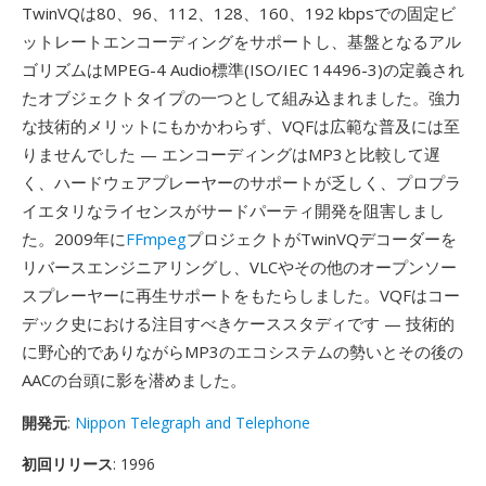
TwinVQは80、96、112、128、160、192 kbpsでの固定ビ
ットレートエンコーディングをサポートし、基盤となるアル
ゴリズムはMPEG-4 Audio標準(ISO/IEC 14496-3)の定義され
たオブジェクトタイプの一つとして組み込まれました。強力
な技術的メリットにもかかわらず、VQFは広範な普及には至
りませんでした — エンコーディングはMP3と比較して遅
く、ハードウェアプレーヤーのサポートが乏しく、プロプラ
イエタリなライセンスがサードパーティ開発を阻害しまし
た。2009年に
FFmpeg
プロジェクトがTwinVQデコーダーを
リバースエンジニアリングし、VLCやその他のオープンソー
スプレーヤーに再生サポートをもたらしました。VQFはコー
デック史における注目すべきケーススタディです — 技術的
に野心的でありながらMP3のエコシステムの勢いとその後の
AACの台頭に影を潜めました。
開発元
:
Nippon Telegraph and Telephone
初回リリース
: 1996