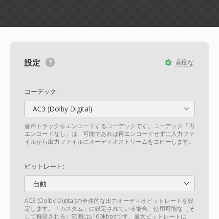
設定
高度な
コーデック:
AC3 (Dolby Digital)
音声トラックをエンコードするコーデックです。コーデック「再
エンコードなし」は、可能であれば再エンコードせずに入力ファ
イルから出力ファイルにオーディオストリームをコピーします。
ビットレート:
自動
AC3 (Dolby Digital)の全体的な出力オーディオビットレートを設
定します。「カスタム」に設定されている場合、使用可能な（そ
して推奨される）範囲は≥160kbpsです。最大ビットレートは