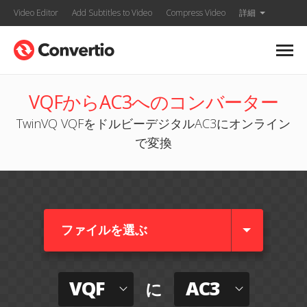
Video Editor
Add Subtitles to Video
Compress Video
詳細
VQFからAC3へのコンバーター
TwinVQ VQFをドルビーデジタルAC3にオンライン
で変換
ファイルを選ぶ
VQF
AC3
に