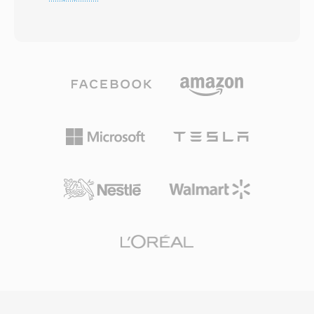
ードします。アルゴリズムは改良型離散コサイン
サードパーティ開発を阻害しました。2009年に
変換と心理音響分析を適用し、人間の知覚閾値以
FFmpegプロジェクトがTwinVQデコーダーをリ
下のオーディオ情報を破棄することで、明らかな
バースエンジニアリングし、VLCやその他のオー
品質損失なくコンパクトなファイルを生成しま
プンソースプレーヤーに再生サポートをもたらし
す。AC3はDVD-Videoの必須オーディオ規格とな
ました。VQFはコーデック史における注目すべき
り、Blu-rayディスク、デジタルテレビ放送
ケーススタディです — 技術的に野心的でありな
(ATSC)、ストリーミング配信で広く使用されて
がらMP3のエコシステムの勢いとその後のAAC
います。主な利点はマルチチャンネルサラウンド
の台頭に影を潜めました。
機能で、映画のような空間オーディオをホームシ
アターシステムにもたらします。また、専用のセ
ンターチャンネルにより優れたダイアログの明瞭
さを維持し、映画やテレビコンテンツに最適で
す。レシーバー、テレビ、セットトップボックス
などの幅広いハードウェアデコーダーサポートに
より、AC3オーディオは膨大な数のコンシューマ
エレクトロニクスで確実に再生されます。