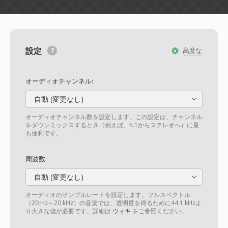
設定
高度な
オーディオチャンネル:
自動 (変更なし)
オーディオチャンネル数を設定します。この設定は、チャンネル
をダウンミックスするとき（例えば、5.1からステレオへ）に最
も便利です。
周波数:
自動 (変更なし)
オーディオのサンプルレートを設定します。フルスペクトル
（20 Hz～20 kHz）の音楽では、透明度を得るために44.1 kHzよ
り大きな値が必要です。詳細は
ウィキ
をご参照ください。