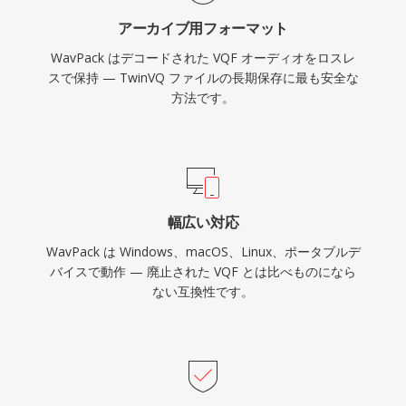
ート、ReplayGain値によるリッチなメタデータ
アーカイブ用フォーマット
をサポートし、最も几帳面な音楽ライブラリの整
WavPack はデコードされた VQF オーディオをロスレ
理ニーズにも対応します。
スで保持 — TwinVQ ファイルの長期保存に最も安全な
方法です。
幅広い対応
WavPack は Windows、macOS、Linux、ポータブルデ
バイスで動作 — 廃止された VQF とは比べものになら
ない互換性です。