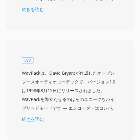
す。このコーデックは同等の知覚品質でMP3に
続きを読む
対して30から35%のサイズ優位性を主張しまし
た — 96 kbpsのVQFファイルは128 kbpsのMP3
に匹敵するとされ、1990年代後半のフォーマッ
ト戦争で大きな注目を集めました。TwinVQは
80、96、112、128、160、192 kbpsでの固定ビ
ットレートエンコーディングをサポートし、基盤
WV
となるアルゴリズムはMPEG-4 Audio標準
WavPackは、David Bryantが作成したオープン
(ISO/IEC 14496-3)の定義されたオブジェクトタ
ソースオーディオコーデックで、バージョン1.0
イプの一つとして組み込まれました。強力な技術
は1998年8月15日にリリースされました。
的メリットにもかかわらず、VQFは広範な普及に
WavPackを際立たせるのはそのユニークなハイ
は至りませんでした — エンコーディングはMP3
ブリッドモードです — エンコーダーはコンパク
と比較して遅く、ハードウェアプレーヤーのサポ
トな非可逆ファイルと、組み合わせると元の
続きを読む
ートが乏しく、プロプライエタリなライセンスが
PCMストリームをビット単位で完全に再構築す
サードパーティ開発を阻害しました。2009年に
る別の補正ファイルを同時に生成できます。ポー
FFmpegプロジェクトがTwinVQデコーダーをリ