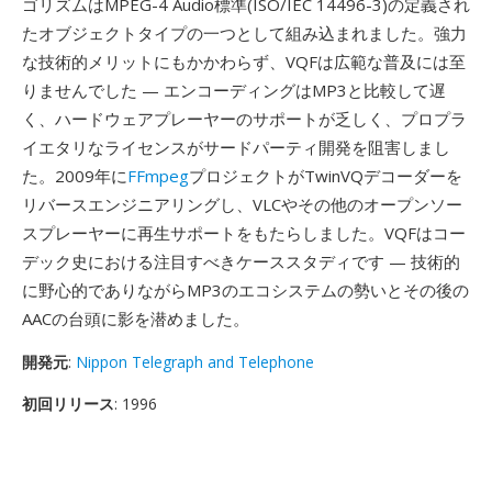
ゴリズムはMPEG-4 Audio標準(ISO/IEC 14496-3)の定義され
たオブジェクトタイプの一つとして組み込まれました。強力
な技術的メリットにもかかわらず、VQFは広範な普及には至
りませんでした — エンコーディングはMP3と比較して遅
く、ハードウェアプレーヤーのサポートが乏しく、プロプラ
イエタリなライセンスがサードパーティ開発を阻害しまし
た。2009年に
FFmpeg
プロジェクトがTwinVQデコーダーを
リバースエンジニアリングし、VLCやその他のオープンソー
スプレーヤーに再生サポートをもたらしました。VQFはコー
デック史における注目すべきケーススタディです — 技術的
に野心的でありながらMP3のエコシステムの勢いとその後の
AACの台頭に影を潜めました。
開発元
:
Nippon Telegraph and Telephone
初回リリース
: 1996