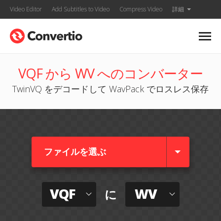
Video Editor
Add Subtitles to Video
Compress Video
詳細
VQF から WV へのコンバーター
TwinVQ をデコードして WavPack でロスレス保存
ファイルを選ぶ
VQF
WV
に