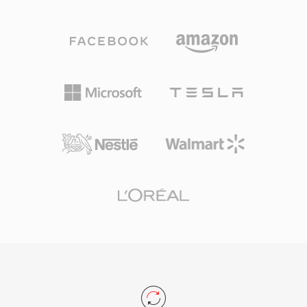
タビリティが必要なユーザーは非可逆ファイルだ
バースエンジニアリングし、VLCやその他のオー
けを持ち歩き、アーカイブ品質が必要な場合は両
プンソースプレーヤーに再生サポートをもたらし
方を保持します。コーデックは8ビットから32ビ
ました。VQFはコーデック史における注目すべき
ット整数および32ビット浮動小数点のPCMオー
ケーススタディです — 技術的に野心的でありな
ディオを処理し、サンプルレートは最大768 kHz
がらMP3のエコシステムの勢いとその後のAAC
まで対応 — DSDコンテンツにも十分な仕様で、
の台頭に影を潜めました。
WavPack 5でDSDサポートが追加されました。
純粋なロスレスモードでの圧縮率は通常元のサイ
ズの40から55%に達し、FLACと競合し、特定の
素材ではわずかに上回ることもあります。後のバ
ージョンでのマルチコアエンコーディングによ
り、最新ハードウェアでの処理が大幅に高速化さ
れました。オープンソースライブラリはBSDラ
イセンスの下で提供され、foobar2000、VLC、
FFmpegなど多数のツールに統合されています。
WavPackはまたAPEv2タグ、埋め込みキューシ