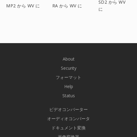
SD2 から WV
MP2 から WV に
RA から WV に
に
About
Security
フォーマット
Help
Status
ビデオコンバーター
オーディオコンバータ
ドキュメント変換
画像変換器