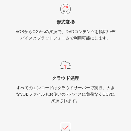
せずにWebビデオが機能できることを実証しま
した。フォーマットはOggコンテナ内でFLACロ
形式変換
スレスオーディオ、Kate字幕ストリーム、
VOBからOGVへの変換で、DVDコンテンツを幅広いデ
Skeletonメタデータもサポートしています。
バイスとプラットフォームで利用可能にします。
WebMやAV1がオープンソースビデオの分野で
OGVに大きく取って代わりましたが、Linuxディ
ストリビューション、オープンソースメディアツ
ール、特許に関する完全な自由が優先されるコン
テキストではフォーマットは引き続き利用可能で
クラウド処理
す。
すべてのエンコードはクラウドサーバーで実行。大き
なVOBファイルもお使いのデバイスに負荷なくOGVに
変換されます。