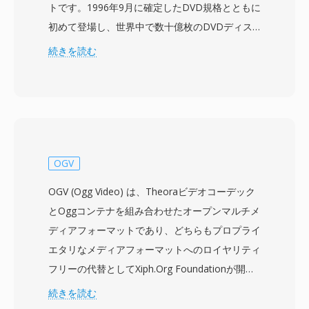
トです。1996年9月に確定したDVD規格とともに
初めて登場し、世界中で数十億枚のDVDディス
クに使用されてきました。VOBファイルは
続きを読む
MPEG-2プログラムストリームフォーマットを基
盤とし、MPEG-2映像とAC-3 (Dolby Digital)、
DTS、MPEG-1 Layer II、またはLPCMフォーマ
ットのオーディオを多重化して格納します。音声
と映像以外に、VOBファイルはビットマップオ
ーバーレイとしてのDVD字幕ストリーム、メニ
OGV
ューインタラクション用のナビゲーションデー
OGV (Ogg Video) は、Theoraビデオコーデック
タ、チャプターポイント情報も格納します。ファ
とOggコンテナを組み合わせたオープンマルチメ
イルはDVDディスクのVIDEO_TSディレクトリに
ディアフォーマットであり、どちらもプロプライ
置かれ、命名規則 (VTS_01_1.VOBなど) はコンテ
エタリなメディアフォーマットへのロイヤリティ
ンツのタイトルとパート構造を反映しています。
フリーの代替としてXiph.Org Foundationが開発
個々のVOBファイルはUDFファイルシステム要
しました。Theora 1.0は2008年11月に安定版を
続きを読む
件に対応するため約1 GBに制限されており、よ
リリースしましたが、開発はOn2 Technologies