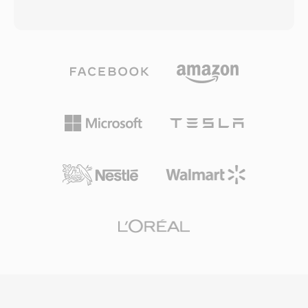
り長いコンテンツは複数のファイルにシームレス
が提供したVP3コーデックをベースに2002年か
にまたがります。フォーマットはNTSC
ら進められていました。Theoraはブロックベー
(720x480) とPAL (720x576) の両方の映像解像度
スの動き補償と離散コサイン変換符号化を使用し
を、音声と映像の合計で最大9.8 Mbpsのビット
て映像を圧縮し、同様のビットレートでMPEG-4
レートでサポートしています。映像、マルチトラ
Part 2とほぼ同等の品質を実現します。Oggコン
ックオーディオ、字幕、ナビゲーションを単一の
テナはページベースの多重化方式を使用し、
プログラムストリームに統合することで、VOB
Theora映像をVorbisまたはOpusオーディオとイ
はコンシューマー向け映画配信の完全なソリュー
ンターリーブし、シームレスな連結のためのチェ
ションとなりました。ストリーミングや新しいデ
ーンストリームや同期マルチメディア再生のため
ィスクフォーマットが新規コンテンツではDVD
の多重化ストリームなどの機能をサポートしてい
に取って代わりましたが、VOBは既存のDVDコ
ます。OGVはオープンWeb標準の推進において
ンテンツの膨大なライブラリへのアクセスに引き
歴史的に重要であり、HTML5ビデオ要素向けに
続き非常に重要です。
提案された最初の自由に実装可能な動画フォーマ
ットの一つでした。FirefoxとChromeの両方がネ
イティブOGVサポートを搭載し、プロプライエ
タリなプラグインやライセンスコーデックに依存