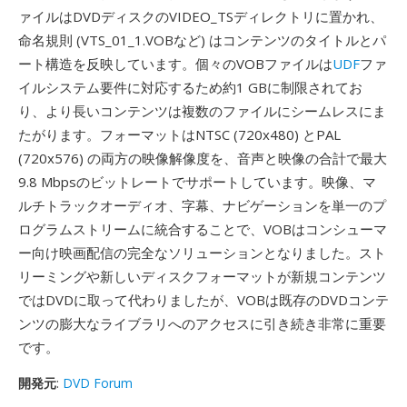
ァイルはDVDディスクのVIDEO_TSディレクトリに置かれ、
命名規則 (VTS_01_1.VOBなど) はコンテンツのタイトルとパ
ート構造を反映しています。個々のVOBファイルは
UDF
ファ
イルシステム要件に対応するため約1 GBに制限されてお
り、より長いコンテンツは複数のファイルにシームレスにま
たがります。フォーマットはNTSC (720x480) とPAL
(720x576) の両方の映像解像度を、音声と映像の合計で最大
9.8 Mbpsのビットレートでサポートしています。映像、マ
ルチトラックオーディオ、字幕、ナビゲーションを単一のプ
ログラムストリームに統合することで、VOBはコンシューマ
ー向け映画配信の完全なソリューションとなりました。スト
リーミングや新しいディスクフォーマットが新規コンテンツ
ではDVDに取って代わりましたが、VOBは既存のDVDコンテ
ンツの膨大なライブラリへのアクセスに引き続き非常に重要
です。
開発元
:
DVD Forum