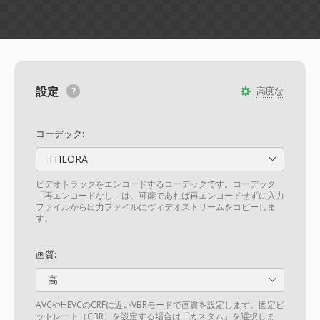
設定
高度な
コーデック:
THEORA
ビデオトラックをエンコードするコーデックです。コーデック
「再エンコードなし」は、可能であれば再エンコードせずに入力
ファイルから出力ファイルにヴィデオストリームをコピーしま
す。
画質:
高
AVCやHEVCのCRFに近いVBRモードで画質を設定します。固定ビ
ットレート（CBR）を設定する場合は「カスタム」を選択しま