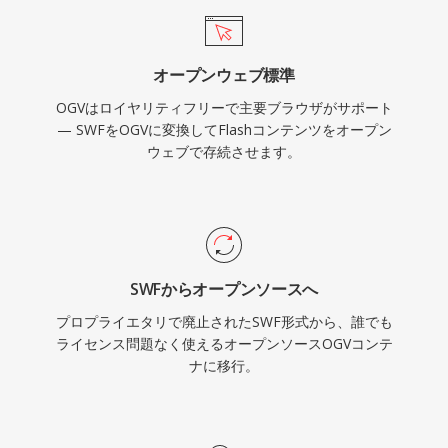
ソースプロジェクトを通じてこの時代のWebコ
せずにWebビデオが機能できることを実証しま
ンテンツへの継続的なアクセスが保たれていま
した。フォーマットはOggコンテナ内でFLACロ
す。
オープンウェブ標準
スレスオーディオ、Kate字幕ストリーム、
OGVはロイヤリティフリーで主要ブラウザがサポート
Skeletonメタデータもサポートしています。
— SWFをOGVに変換してFlashコンテンツをオープン
WebMやAV1がオープンソースビデオの分野で
ウェブで存続させます。
OGVに大きく取って代わりましたが、Linuxディ
ストリビューション、オープンソースメディアツ
ール、特許に関する完全な自由が優先されるコン
テキストではフォーマットは引き続き利用可能で
す。
SWFからオープンソースへ
プロプライエタリで廃止されたSWF形式から、誰でも
ライセンス問題なく使えるオープンソースOGVコンテ
ナに移行。