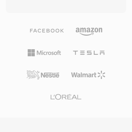
ニメーションとスケーラブルなグラフィックスが
が提供したVP3コーデックをベースに2002年か
可能となり、低速なインターネット接続でもリッ
ら進められていました。Theoraはブロックベー
チなマルチメディアコンテンツを実用的にしまし
スの動き補償と離散コサイン変換符号化を使用し
た。SWFはプログレッシブレンダリングをサポ
て映像を圧縮し、同様のビットレートでMPEG-4
ートし、ファイル全体がダウンロードされる前に
Part 2とほぼ同等の品質を実現します。Oggコン
コンテンツの再生を開始できました。Adobe
テナはページベースの多重化方式を使用し、
Flash Playerは最盛期にインターネット接続され
Theora映像をVorbisまたはOpusオーディオとイ
たデスクトップコンピュータの98%以上にインス
ンターリーブし、シームレスな連結のためのチェ
トールされており、インタラクティブWebコン
ーンストリームや同期マルチメディア再生のため
テンツにおいて比類のないリーチをSWFに与え
の多重化ストリームなどの機能をサポートしてい
ました。フォーマットは映像再生、カメラ・マイ
ます。OGVはオープンWeb標準の推進において
クアクセス、3Dアクセラレーション、リアルタ
歴史的に重要であり、HTML5ビデオ要素向けに
イムアプリケーション用のソケット接続のサポー
提案された最初の自由に実装可能な動画フォーマ
トも進化しました。Adobeは2020年12月にFlash
ットの一つでした。FirefoxとChromeの両方がネ
Playerのサポートを終了しましたが、SWFファイ
イティブOGVサポートを搭載し、プロプライエ
ルは歴史的に重要であり、Ruffleなどのオープン
タリなプラグインやライセンスコーデックに依存