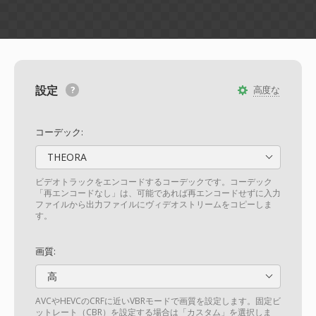
設定
高度な
コーデック:
THEORA
ビデオトラックをエンコードするコーデックです。コーデック
「再エンコードなし」は、可能であれば再エンコードせずに入力
ファイルから出力ファイルにヴィデオストリームをコピーしま
す。
画質:
高
AVCやHEVCのCRFに近いVBRモードで画質を設定します。固定ビ
ットレート（CBR）を設定する場合は「カスタム」を選択しま