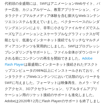
代初頭の全盛期には、SWFはアニメーションWebサイト、バ
ナー広告、カジュアルゲーム、教育アプリケーション、イン
タラクティブマルチメディア体験を含む膨大なWebコンテン
ツエコシステムを支えていました。ベクターベースのレンダ
リングエンジンにより、非常に小さなファイルサイズでスム
ーズなアニメーションとスケーラブルなグラフィックスが可
能となり、低速なインターネット接続でもリッチなマルチメ
ディアコンテンツを実用的にしました。SWFはプログレッシ
ブレンダリングをサポートし、ファイル全体がダウンロード
される前にコンテンツの再生を開始できました。
Adobe
Flash Player
は最盛期にインターネット接続されたデスクト
ップコンピュータの98%以上にインストールされており、イ
ンタラクティブWebコンテンツにおいて比類のないリーチを
SWFに与えました。フォーマットは映像再生、カメラ・マイ
クアクセス、3Dアクセラレーション、リアルタイムアプリ
ケーション用のソケット接続のサポートも進化しました。
Adobeは2020年12月にFlash Playerのサポートを終了しまし