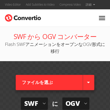
Video Editor
Add Subtitles to Video
Compress Video
詳細
SWF から OGV コンバーター
Flash SWFアニメーションをオープンなOGV形式に
移行
ファイルを選ぶ
SWF
OGV
に