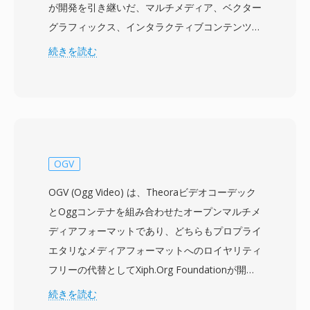
が開発を引き継いだ、マルチメディア、ベクター
グラフィックス、インタラクティブコンテンツ向
けのファイルフォーマットです。SWFファイル
続きを読む
には、ベクターグラフィックスとラスターグラフ
ィックスの組み合わせ、アニメーション、埋め込
みオーディオ・ビデオ、インタラクティブ性のた
めのActionScriptコードが含まれ、すべてが効率
的なWeb配信向けに設計されたコンパクトなバ
イナリフォーマットにパッケージされています。
OGV
1990年代後半から2010年代初頭の全盛期には、
OGV (Ogg Video) は、Theoraビデオコーデック
SWFはアニメーションWebサイト、バナー広
とOggコンテナを組み合わせたオープンマルチメ
告、カジュアルゲーム、教育アプリケーション、
ディアフォーマットであり、どちらもプロプライ
インタラクティブマルチメディア体験を含む膨大
エタリなメディアフォーマットへのロイヤリティ
なWebコンテンツエコシステムを支えていまし
フリーの代替としてXiph.Org Foundationが開発
た。ベクターベースのレンダリングエンジンによ
しました。Theora 1.0は2008年11月に安定版を
続きを読む
り、非常に小さなファイルサイズでスムーズなア
リリースしましたが、開発はOn2 Technologies