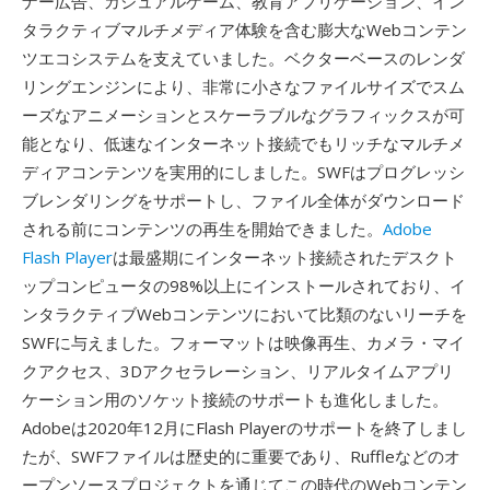
ナー広告、カジュアルゲーム、教育アプリケーション、イン
タラクティブマルチメディア体験を含む膨大なWebコンテン
ツエコシステムを支えていました。ベクターベースのレンダ
リングエンジンにより、非常に小さなファイルサイズでスム
ーズなアニメーションとスケーラブルなグラフィックスが可
能となり、低速なインターネット接続でもリッチなマルチメ
ディアコンテンツを実用的にしました。SWFはプログレッシ
ブレンダリングをサポートし、ファイル全体がダウンロード
される前にコンテンツの再生を開始できました。
Adobe
Flash Player
は最盛期にインターネット接続されたデスクト
ップコンピュータの98%以上にインストールされており、イ
ンタラクティブWebコンテンツにおいて比類のないリーチを
SWFに与えました。フォーマットは映像再生、カメラ・マイ
クアクセス、3Dアクセラレーション、リアルタイムアプリ
ケーション用のソケット接続のサポートも進化しました。
Adobeは2020年12月にFlash Playerのサポートを終了しまし
たが、SWFファイルは歴史的に重要であり、Ruffleなどのオ
ープンソースプロジェクトを通じてこの時代のWebコンテン