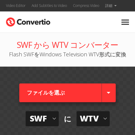
Video Editor
Add Subtitles to Video
Compress Video
詳細
SWF から WTV コンバーター
Flash SWFをWindows Television WTV形式に変換
ファイルを選ぶ
SWF
WTV
に