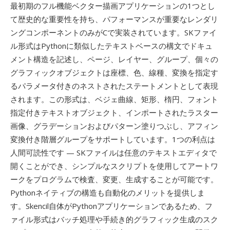
最初期のフル機能ベクター描画アプリケーションの1つとし
て歴史的な重要性を持ち、パフォーマンスが重要なレンダリ
ングコンポーネントのみがCで実装されています。SKファイ
ル形式はPythonに類似したテキストベースの構文でドキュ
メント構造を記述し、ページ、レイヤー、グループ、個々の
グラフィックオブジェクトは座標、色、線種、変換を指定す
るパラメータ付きのネストされたステートメントとして表現
されます。この形式は、ベジェ曲線、矩形、楕円、フォント
指定付きテキストオブジェクト、インポートされたラスター
画像、グラデーションおよびパターン塗りつぶし、アフィン
変換付き階層グループをサポートしています。1つの利点は
人間可読性です — SKファイルは任意のテキストエディタで
開くことができ、シンプルなスクリプトを使用してアートワ
ークをプログラムで検査、変更、生成することが可能です。
Pythonネイティブの構造も自動化のメリットを提供しま
す。Skencil自体がPythonアプリケーションであるため、フ
ァイル形式はバッチ処理や手続き的グラフィック生成のスク