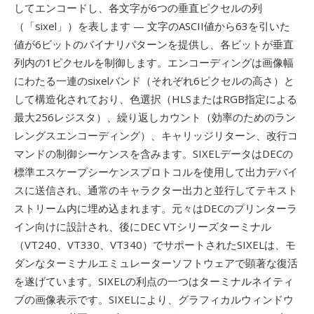
してエンコードし、各文字が6つの垂直ピクセルの列
（「sixel」）を表します — 文字のASCII値から63を引いた
値が6ビットのバイナリパターンを提供し、各ビットが垂直
列内の1ピクセルを制御します。エンコーディングは画像幅
にわたる一連のsixelバンド（それぞれ6ピクセルの高さ）と
して構造化されており、色選択（HLSまたはRGB指定による
最大256レジスタ）、繰り返しカウント（効率のためのラン
レングスエンコーディング）、キャリッジリターン、改行コ
マンドの制御シーケンスを含みます。SIXELデータはDECの
標準エスケープシーケンスプロトコルを使用して出力デバイ
スに送信され、通常のキャラクター出力と並行してテキスト
ストリーム内に埋め込まれます。元々はDECのプリンターラ
イン向けに設計され、後にDEC VTシリーズターミナル
（VT240、VT330、VT340）でサポートされたSIXELは、モ
ダンなターミナルエミュレーターソフトウェアで顕著な復活
を遂げています。SIXELの利点の一つはターミナルネイティ
ブの画像表示です。SIXELにより、グラフィカルウィンドウ