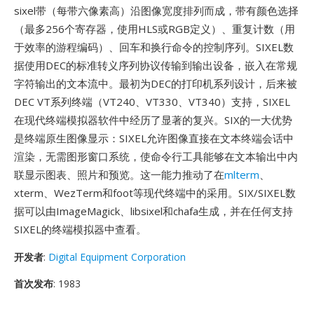
sixel带（每带六像素高）沿图像宽度排列而成，带有颜色选择
（最多256个寄存器，使用HLS或RGB定义）、重复计数（用
于效率的游程编码）、回车和换行命令的控制序列。SIXEL数
据使用DEC的标准转义序列协议传输到输出设备，嵌入在常规
字符输出的文本流中。最初为DEC的打印机系列设计，后来被
DEC VT系列终端（VT240、VT330、VT340）支持，SIXEL
在现代终端模拟器软件中经历了显著的复兴。SIX的一大优势
是终端原生图像显示：SIXEL允许图像直接在文本终端会话中
渲染，无需图形窗口系统，使命令行工具能够在文本输出中内
联显示图表、照片和预览。这一能力推动了在
mlterm
、
xterm、WezTerm和foot等现代终端中的采用。SIX/SIXEL数
据可以由ImageMagick、libsixel和chafa生成，并在任何支持
SIXEL的终端模拟器中查看。
开发者
:
Digital Equipment Corporation
首次发布
: 1983