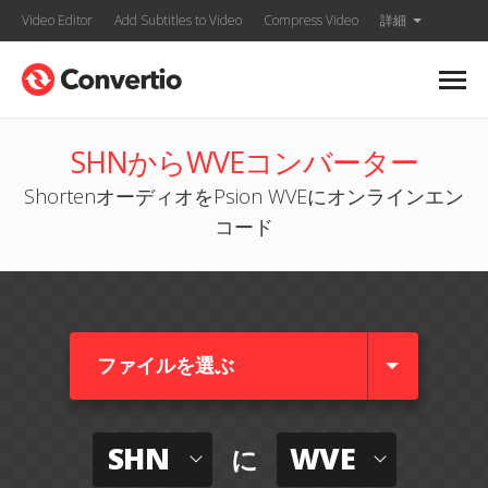
Video Editor
Add Subtitles to Video
Compress Video
詳細
SHNからWVEコンバーター
ShortenオーディオをPsion WVEにオンラインエン
コード
ファイルを選ぶ
SHN
WVE
に