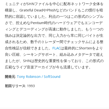
ミュニティがSHNファイルを中心に配布ネットワーク全体を
構築し、Grateful DeadやPhishなどのバンドもこの慣行を暗
黙的に容認していました。利点の一つはこの形式のシンプル
さで、控えめなPentium時代のハードウェアでもエンコーデ
ィングとデコーディングが高速に動作しました。もう一つの
強みは決定論的な出力で、同じ入力から常に同じバイトが生
成されるため、数千のトレーダー間でチェックサムによる整
合性検証が信頼できました。
FLAC
は最終的にShortenをより
良い圧縮、シーキングサポート、組み込みメタデータで超え
ましたが、SHNは歴史的な重要性を保っており、この形式の
広範なライブ音楽アーカイブが今も流通しています。
開発元
:
Tony Robinson / SoftSound
初回リリース
: 1993