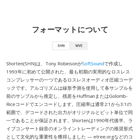
フォーマットについて
SHN
WVE
Shorten(SHN)は、Tony Robinsonが
SoftSound
で作成し
1993年に初めて公開された、最も初期の実用的なロスレス
コンプレッサーの一つであるロスレスオーディオ圧縮コーデ
ックです。アルゴリズムは線形予測を使用して各サンプルを
前のサンプルから推定し、残差をHuffmanまたはGolomb-
Riceコードでエンコードします。圧縮率は通常2:1から3:1の
範囲で、デコードされた出力がオリジナルとビット単位で同
一であることが保証されます。Shortenは1990年代後半、ラ
イブコンサート録音のオンライントレーディングの推奨形式
として文化的な重要性を獲得しました — etree.orgなどのコ