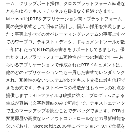
テム、クリップボード操作、クロスプラットフォーム転送な
どあらゆるテキストチャネルを破損なく通過できます。
MicrosoftはRTFをアプリケーション間・プラットフォーム
間の交換形式として明確に設計し、幅広い採用を実現しまし
た：事実上すべてのオペレーティングシステムの事実上すべ
てのワープロ、テキストエディタ、ドキュメントツールが数
十年にわたってRTFの読み書きをサポートしてきました。優
れたクロスプラットフォーム互換性が一つの利点です — あ
らゆるアプリケーションで作成されたRTFドキュメントは、
他のどのアプリケーションでも一貫した書式でレンダリング
され、互換性のないシステム間のテキスト交換に最も信頼で
きる形式です。テキストベースの構造がはもう一つの利点を
提供します：RTFファイルは破損に強く、プログラムによる
生成が容易（文字列連結のみで可能）で、テキストエディタ
で生のマークアップを読むことでデバッグできます。RTFは
変更履歴や高度なレイアウトコントロールなどの最新機能を
欠いており、Microsoftは2008年にバージョン1.9.1で仕様を