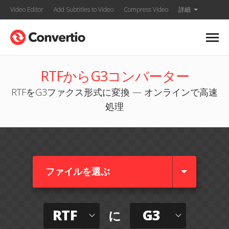
Video Editor
Add Subtitles to Video
Compress Video
詳細
RTFからG3コンバーター
RTFをG3ファクス形式に変換 — オンラインで高速
処理
ファイルを選ぶ
RTF
G3
に