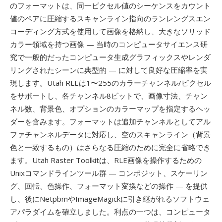
のフォーマットは、同一ピクセル値のシーケンスをカウント
値のペアに圧縮するスキャンライン指向のランレングスエン
コーディング方式を使用して画像を格納し、大きなソリッド
カラー領域を持つ画像 — 当時のコンピュータサイエンス研
究で一般的だったコンピュータ生成グラフィックスやレンダ
リングされたシーンに典型的 — に対して良好な圧縮率を実
現します。Utah RLEは1〜255のカラーチャンネル/ピクセル
をサポートし、各チャンネル8ビットで、画像寸法、チャン
ネル数、背景色、オプションのカラーマップを指定するヘッ
ダーを含みます。フォーマットは追加チャンネルとしてアル
ファチャンネルデータに対応し、空のスキャンライン（背景
色と一致するもの）はさらなる圧縮のために完全に省略でき
ます。Utah Raster Toolkitは、RLE画像を操作するための
Unixコマンドラインツール群 — コンポジット、スケーリン
グ、回転、色操作、フォーマット変換などの操作 — を提供
し、後にNetpbmやImageMagickに引き継がれるソフトウェ
アパラダイムを確立しました。利点の一つは、コンピュータ