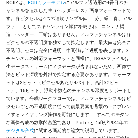
RGBAは、
RGBカラーモデル
にアルファ透過用の4番目のチ
ャンネルを追加した生（ヘッダーレス）画像フォーマットで
す。各ピクセルは4つの連続サンプル値 — 赤、緑、青、アル
ファ — としてスキャンライン順に格納され、コンテナ構
造、ヘッダー、圧縮はありません。アルファチャンネルは各
ピクセルの不透明度を独立して指定します。最大値は完全に
不透明、ゼロは完全に透明、中間値は半透明を表します。3
チャンネルの対応フォーマットと同様に、RGBAファイルは
生データストリームにメタデータが含まれないため、画像寸
法とビット深度を外部で指定する必要があります。フォーマ
ットは8ビット（ピクセルあたり4バイト、合計32ビッ
ト）、16ビット、浮動小数点のチャンネル深度をサポートし
ています。合成ワークフローでは、アルファチャンネルはピ
クセルごとの不透明度に従って前景要素を背景の上にブレン
ドするレイヤリング操作を可能にします — すべてのモダン
な画像合成の数学的基盤であり、PorterとDuffが1984年の
デジタル合成
に関する画期的な論文で説明しています。