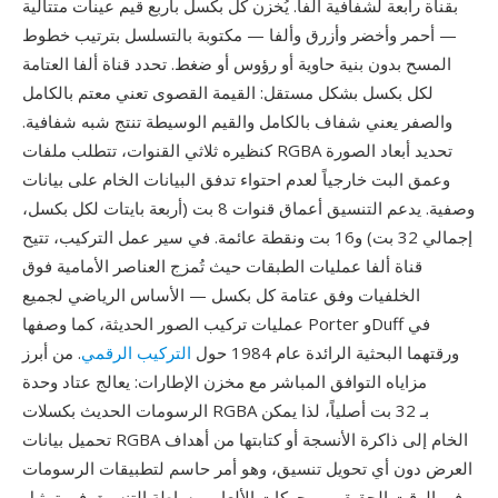
بقناة رابعة لشفافية ألفا. يُخزن كل بكسل بأربع قيم عينات متتالية
— أحمر وأخضر وأزرق وألفا — مكتوبة بالتسلسل بترتيب خطوط
المسح بدون بنية حاوية أو رؤوس أو ضغط. تحدد قناة ألفا العتامة
لكل بكسل بشكل مستقل: القيمة القصوى تعني معتم بالكامل
والصفر يعني شفاف بالكامل والقيم الوسيطة تنتج شبه شفافية.
كنظيره ثلاثي القنوات، تتطلب ملفات RGBA تحديد أبعاد الصورة
وعمق البت خارجياً لعدم احتواء تدفق البيانات الخام على بيانات
وصفية. يدعم التنسيق أعماق قنوات 8 بت (أربعة بايتات لكل بكسل،
إجمالي 32 بت) و16 بت ونقطة عائمة. في سير عمل التركيب، تتيح
قناة ألفا عمليات الطبقات حيث تُمزج العناصر الأمامية فوق
الخلفيات وفق عتامة كل بكسل — الأساس الرياضي لجميع
عمليات تركيب الصور الحديثة، كما وصفها Porter وDuff في
ورقتهما البحثية الرائدة عام 1984 حول
التركيب الرقمي
. من أبرز
مزاياه التوافق المباشر مع مخزن الإطارات: يعالج عتاد وحدة
الرسومات الحديث بكسلات RGBA بـ 32 بت أصلياً، لذا يمكن
تحميل بيانات RGBA الخام إلى ذاكرة الأنسجة أو كتابتها من أهداف
العرض دون أي تحويل تنسيق، وهو أمر حاسم لتطبيقات الرسومات
في الوقت الحقيقي ومحركات الألعاب. بساطة التنسيق في تمثيل