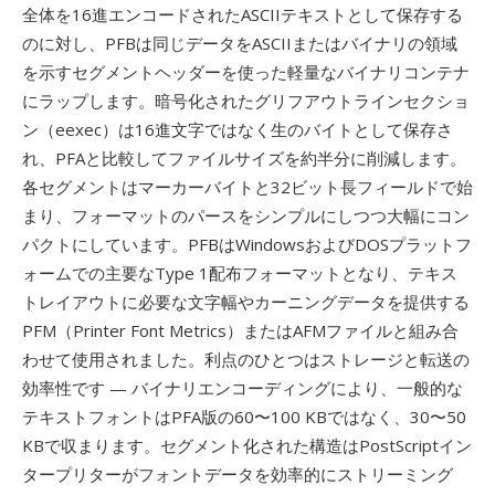
全体を16進エンコードされたASCIIテキストとして保存する
のに対し、PFBは同じデータをASCIIまたはバイナリの領域
を示すセグメントヘッダーを使った軽量なバイナリコンテナ
にラップします。暗号化されたグリフアウトラインセクショ
ン（eexec）は16進文字ではなく生のバイトとして保存さ
れ、PFAと比較してファイルサイズを約半分に削減します。
各セグメントはマーカーバイトと32ビット長フィールドで始
まり、フォーマットのパースをシンプルにしつつ大幅にコン
パクトにしています。PFBはWindowsおよびDOSプラットフ
ォームでの主要なType 1配布フォーマットとなり、テキス
トレイアウトに必要な文字幅やカーニングデータを提供する
PFM（Printer Font Metrics）またはAFMファイルと組み合
わせて使用されました。利点のひとつはストレージと転送の
効率性です — バイナリエンコーディングにより、一般的な
テキストフォントはPFA版の60〜100 KBではなく、30〜50
KBで収まります。セグメント化された構造はPostScriptイン
タープリターがフォントデータを効率的にストリーミング