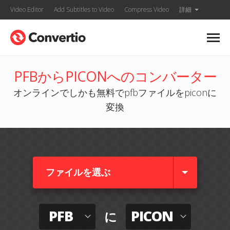
Video Editor
Add Subtitles to Video
Compress Video
詳細
PFBからPICONへのコンバーター
オンラインでしかも無料でpfbファイルをpiconに
変換
ファイルを選ぶ
PFB
PICON
に