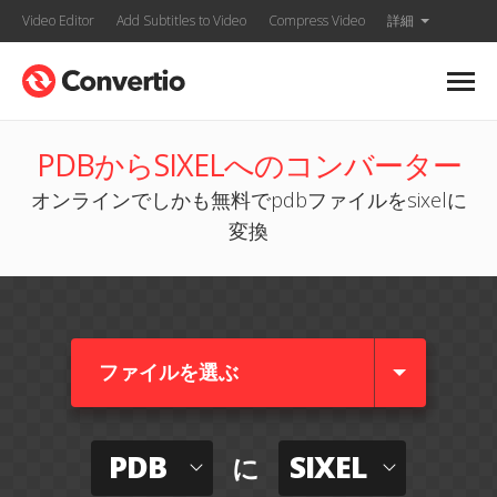
Video Editor
Add Subtitles to Video
Compress Video
詳細
PDBからSIXELへのコンバーター
オンラインでしかも無料でpdbファイルをsixelに
変換
ファイルを選ぶ
PDB
SIXEL
に