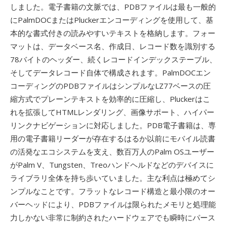
しました。電子書籍の文脈では、PDBファイルは最も一般的
にPalmDOCまたはPluckerエンコーディングを使用して、基
本的な書式付きの読みやすいテキストを格納します。フォー
マットは、データベース名、作成日、レコード数を識別する
78バイトのヘッダー、続くレコードインデックステーブル、
そしてデータレコード自体で構成されます。PalmDOCエン
コーディングのPDBファイルはシンプルなLZ77ベースの圧
縮方式でプレーンテキストを効率的に圧縮し、Pluckerはこ
れを拡張してHTMLレンダリング、画像サポート、ハイパー
リンクナビゲーションに対応しました。PDB電子書籍は、専
用の電子書籍リーダーが存在するはるか以前にモバイル読書
の活発なエコシステムを支え、数百万人のPalm OSユーザー
がPalm V、Tungsten、Treoハンドヘルドなどのデバイスに
ライブラリ全体を持ち歩いていました。主な利点は極めてシ
ンプルなことです。フラットなレコード構造と最小限のオー
バーヘッドにより、PDBファイルは限られたメモリと処理能
力しかない非常に制約されたハードウェアでも瞬時にパース