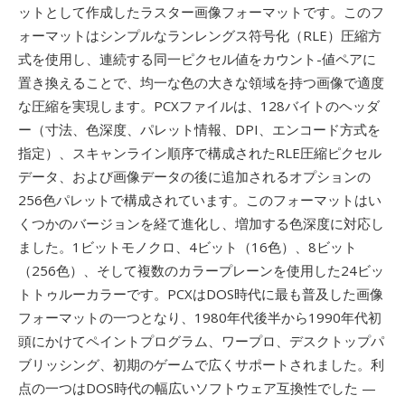
ットとして作成したラスター画像フォーマットです。このフ
ォーマットはシンプルなランレングス符号化（RLE）圧縮方
式を使用し、連続する同一ピクセル値をカウント-値ペアに
置き換えることで、均一な色の大きな領域を持つ画像で適度
な圧縮を実現します。PCXファイルは、128バイトのヘッダ
ー（寸法、色深度、パレット情報、DPI、エンコード方式を
指定）、スキャンライン順序で構成されたRLE圧縮ピクセル
データ、および画像データの後に追加されるオプションの
256色パレットで構成されています。このフォーマットはい
くつかのバージョンを経て進化し、増加する色深度に対応し
ました。1ビットモノクロ、4ビット（16色）、8ビット
（256色）、そして複数のカラープレーンを使用した24ビッ
トトゥルーカラーです。PCXはDOS時代に最も普及した画像
フォーマットの一つとなり、1980年代後半から1990年代初
頭にかけてペイントプログラム、ワープロ、デスクトップパ
ブリッシング、初期のゲームで広くサポートされました。利
点の一つはDOS時代の幅広いソフトウェア互換性でした —