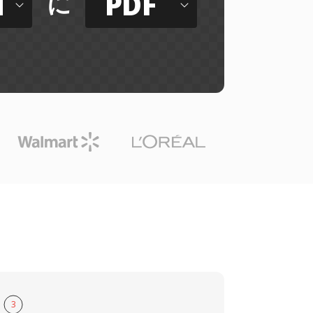
M
PDF
に
3