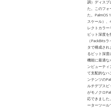
調）ディスプレイ
た。このフォ
た。PalmO
スケール）、4
レクトカラー
ビット深度を
（PackBi
タで構成され
るビット深度
機能に最適な
ンピューティン
て支配的なハ
ンテンツのP
ルチデプスビ
がモノクロPal
応できました。P
ーターツール