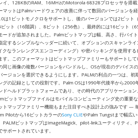
、128KBのRAM、16MHzのMotorola 68328プロセッサを
ーマットはPalmハードウェアの改善に伴って数回のバージョンを
S 1.0は1ビットモノクロをサポートし、後のバージョンでは2ビット
ビット（16階調）、8ビット（256色）、最終的には16ビット（65
モードが追加されました。Palmビットマップは幅、高さ、行バイ
指定するシンプルなヘッダーに続いて、オプションのスキャンライ
tsライクなランレングスエンコーディング）や密パッキングを使用す
ます。このフォーマットはビットマップファミリーもサポートしてい
の同じ画像の複数バージョンをバンドルし、OSが現在のデバイス
バージョンを選択できるようにします。PALMの利点の一つは、初
グの記録としての役割です。Palm OSは1990年代後半から200
ンドヘルドプラットフォームであり、その時代のアプリケーション
almビットマップファイルはモバイルコンピューティング史の重要
ットマップファミリー機能もまた注目すべき設計上の強みです — 
m Pilotから16ビットカラーの
Sony CLIE
やPalm Tungstまで幅
ALMビットマップはImageMagick、pilot-linkユーティリティ、
でサポートされています。