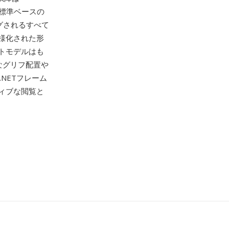
ます。標準ベースの
ングされるすべて
様化された形
トモデルはも
なグリフ配置や
.NETフレーム
ィブな閲覧と