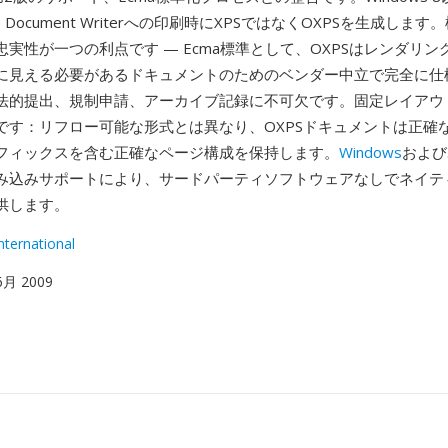
t XPS Document Writerへの印刷時にXPSではなくOXPSを生成し
実性が一つの利点です — Ecma標準として、OXPSはレンダリ
に見える必要があるドキュメントのためのベンダー中立で完全に仕
法的提出、規制申請、アーカイブ記録に不可欠です。固定レイアウ
です：リフロー可能な形式とは異なり、OXPSドキュメントは正確
フィックスを含む正確なページ構成を保持します。
Windows
および
み込みサポートにより、サードパーティソフトウェアなしでネイテ
供します。
nternational
 6月 2009