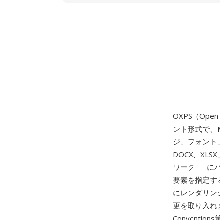
OXPS（Ope
ント形式で、M
ジ、フォント、画
DOCX、XL
ワーク — 
要素を指定す
にレンダリン
更を取り入れま
Conventi