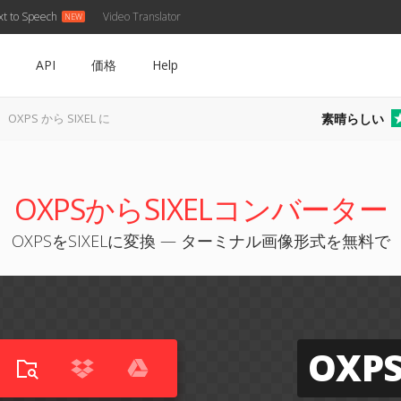
xt to Speech
Video Translator
API
価格
Help
素晴らしい
OXPS から SIXEL に
OXPSからSIXELコンバーター
OXPSをSIXELに変換 — ターミナル画像形式を無料で
OXP