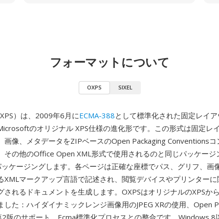
フォーマットについて
OXPS
SIXEL
n XPS）は、2009年6月に
ECMA-388
として標準化された固定レイア
icrosoftのオリジナル XPS仕様の進化形です。この形式は固定
像、メタデータをZIPベースのOpen Packaging Conventions
SX、その他のOffice Open XML形式で使用されるのと同じパッケー
にパッケージングします。各ページは正確な座標でパス、グリフ、画
るXMLマークアップ言語で記述され、閲覧デバイスやプリンターに
グされるドキュメントを生成します。OXPSはオリジナルのXPSか
した：ハイダイナミックレンジ画像用のJPEG XRの使用、Open Pack
ons第2版のサポート、Ecma標準化プロセスとの整合です。Windows 