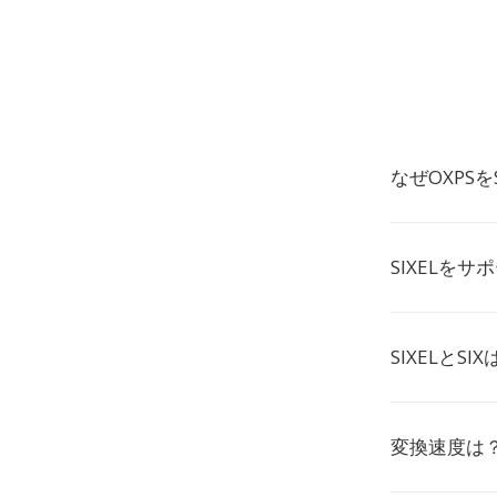
なぜOXPS
SIXELを
SIXELとS
変換速度は