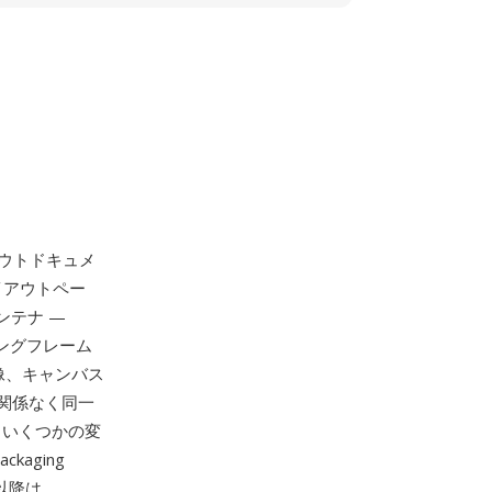
ウトドキュメ
レイアウトペー
コンテナ —
ジングフレーム
像、キャンバス
関係なく同一
らいくつかの変
aging
8以降は