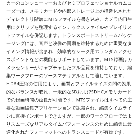
カーのコンシューマーおよびセミプロフェッショナルカムコ
ーダーは、メモリカードや内部ストレージ上の構造化された
ディレクトリ階層にMTSファイルを書き込み、カメラ内再生
用にクリップを整理するインデックスファイルやプレイリス
トファイルを併記します。トランスポートストリームパッケ
ージングには、音声と映像の同期を維持するために重要なタ
イミング情報が含まれ、効率的なシーク用のランダムアクセ
スポイントなどの機能もサポートしています。MTS録画はカ
メラセンサーがキャプチャしたフル品質を維持しており、編
集ワークフローのソースマテリアルとして適しています。
H.264圧縮の使用により、画質とファイルサイズの間の効果
的なバランスが取れ、一般的なSDおよびSDHCメモリカード
での録画時間の延長が可能です。MTSファイルはすべての主
要な動画編集アプリケーションで認識され、編集タイムライ
ンに直接インポートできますが、一部のワークフローではよ
りスムーズなリアルタイムパフォーマンスのために編集に最
適化されたフォーマットへのトランスコードが有効です。