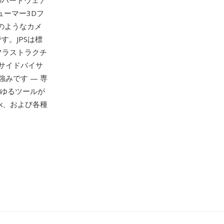
どのハードウェア
ューマー3Dフ
3のようなカメ
す。JPSは標
フラストラクチ
サイドバイサ
みです — 専
らゆるツールが
ick、および各種