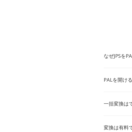
なぜJPSを
PALを開け
一括変換は
変換は有料