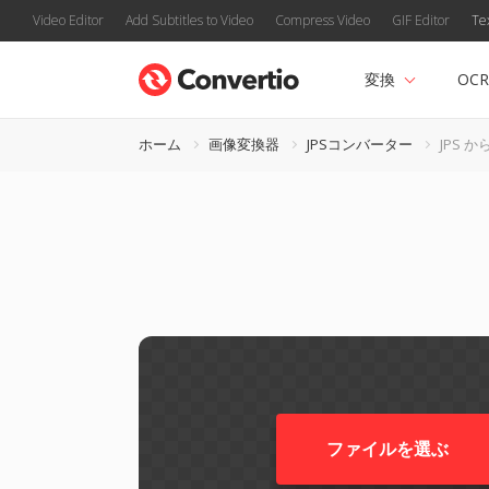
Video Editor
Add Subtitles to Video
Compress Video
GIF Editor
Te
変換
OCR
ホーム
画像変換器
JPSコンバーター
JPS から
ファイルを選ぶ