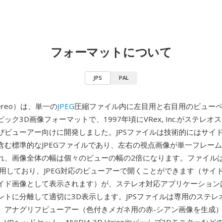
フォーマットについて
JPS
PAL
Stereo）は、単一の
JPEG
圧縮ファイル内に左目用と右目用のビュー
ック3D画像フォーマットで、1997年頃にVRex, Inc.がステレ
びビューアー向けに開発しました。JPSファイルは技術的にはサイ
含む標準的なJPEGファイルであり、左右の視点画像が単一フレー
れ、画像全体の幅は個々のビューの幅の2倍になります。ファイル
を使用しており、JPEG対応のビューアーで開くことができます（サイ
イド画像として表示されます）が、ステレオ対応アプリケーション
ントに分離して適切に3D表示します。JPSファイルは専用のステレ
、アナグリフビューアー（色付きメガネ用の赤-シアン画像を生成