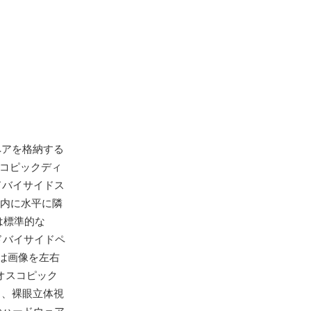
ペアを格納する
オスコピックディ
ドバイサイドス
ム内に水平に隣
は標準的な
ドバイサイドペ
は画像を左右
オスコピック
）、裸眼立体視