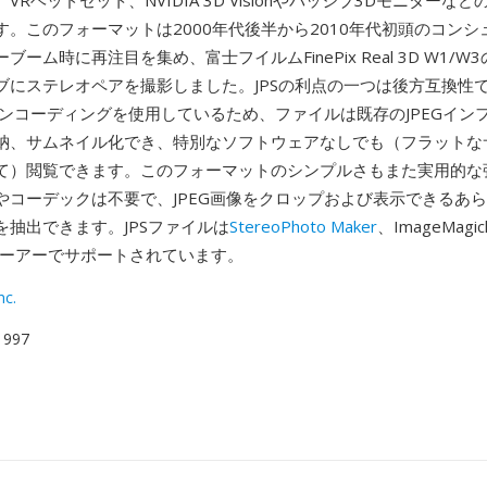
VRヘッドセット、NVIDIA 3D Visionやパッシブ3Dモニターな
す。このフォーマットは2000年代後半から2010年代初頭のコンシ
ブーム時に再注目を集め、富士フイルムFinePix Real 3D W1/W
ブにステレオペアを撮影しました。JPSの利点の一つは後方互換性で
Gエンコーディングを使用しているため、ファイルは既存のJPEGイン
納、サムネイル化でき、特別なソフトウェアなしでも（フラットな
て）閲覧できます。このフォーマットのシンプルさもまた実用的な強
やコーデックは不要で、JPEG画像をクロップおよび表示できるあ
を抽出できます。JPSファイルは
StereoPhoto Maker
、ImageMag
ューアーでサポートされています。
nc.
 1997