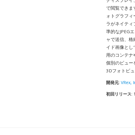
ディスプレイ、
で閲覧できま
ォトグラフィー
ラがネイティ
準的なJPE
ャで送信、格
イド画像とし
用のコンテナ
個別のビュー
3Dフォトビ
開発元
:
VRex, I
初回リリース
: