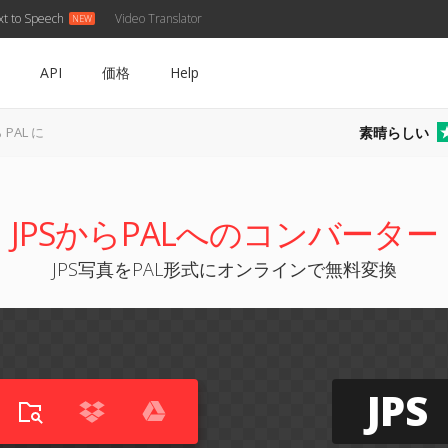
xt to Speech
Video Translator
API
価格
Help
素晴らしい
 PAL に
JPSからPALへのコンバーター
JPS写真をPAL形式にオンラインで無料変換
JPS