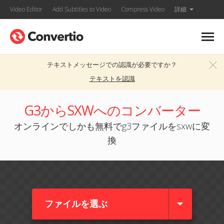
Video Editor
Add Subtitles to Video
Compress Video
詳細
テキストメッセージでの認識が必要ですか？
テキストを認識
G3からSXWへのコンバーター
オンラインでしかも無料でg3ファイルをsxwに変
換
ファイルを選ぶ