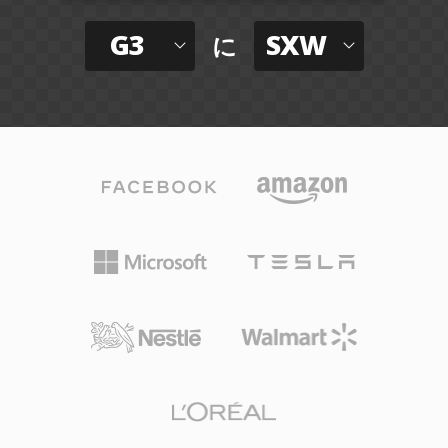
G3
SXW
に