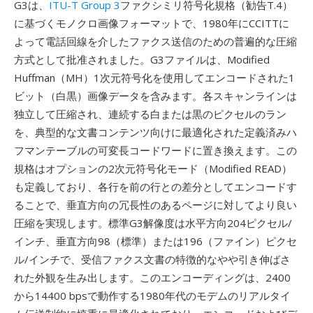
G3は、
ITU-T Group 3
ファクシミリ符号化規格（勧告T.4）
に基づくモノクロ画像フォーマットで、1980年にCCITTに
よって電話回線を介したファクス送信のための普遍的な圧縮
方式として批准されました。G3ファイルは、Modified
Huffman（MH）1次元符号化を使用してエンコードされた1
ビット（白黒）画像データを含みます。各スキャンラインは
独立して圧縮され、連続する白または黒のピクセルのラン
を、典型的な文書コンテンツ向けに最適化された定義済みハ
フマンテーブルの可変長コードワードに置き換えます。この
規格はオプションの2次元符号化モード（Modified READ）
も定義しており、各行を前の行との差分としてエンコードす
ることで、垂直方向の冗長性のあるページに対してより良い
圧縮を実現します。標準G3解像度は水平方向204ピクセル/
インチ、垂直方向98（標準）または196（ファイン）ピクセ
ル/インチで、受信ファクス文書の特徴的なやや引き伸ばさ
れた外観を生み出します。このエンコーディングは、2400
から14400 bpsで動作する1980年代のモデムのリアルタイ