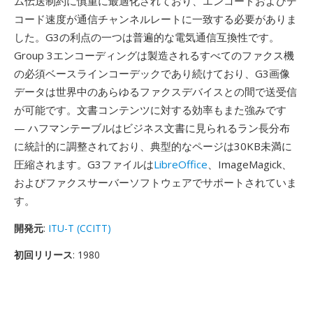
ム伝送制約に慎重に最適化されており、エンコードおよびデ
コード速度が通信チャンネルレートに一致する必要がありま
した。G3の利点の一つは普遍的な電気通信互換性です。
Group 3エンコーディングは製造されるすべてのファクス機
の必須ベースラインコーデックであり続けており、G3画像
データは世界中のあらゆるファクスデバイスとの間で送受信
が可能です。文書コンテンツに対する効率もまた強みです
— ハフマンテーブルはビジネス文書に見られるラン長分布
に統計的に調整されており、典型的なページは30KB未満に
圧縮されます。G3ファイルは
LibreOffice
、ImageMagick、
およびファクスサーバーソフトウェアでサポートされていま
す。
開発元
:
ITU-T (CCITT)
初回リリース
: 1980