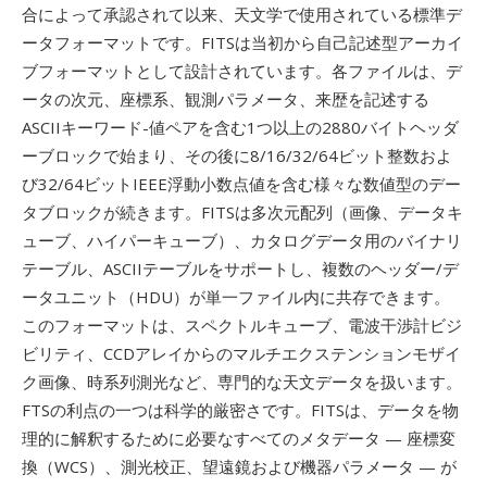
合によって承認されて以来、天文学で使用されている標準デ
ータフォーマットです。FITSは当初から自己記述型アーカイ
ブフォーマットとして設計されています。各ファイルは、デ
ータの次元、座標系、観測パラメータ、来歴を記述する
ASCIIキーワード-値ペアを含む1つ以上の2880バイトヘッダ
ーブロックで始まり、その後に8/16/32/64ビット整数およ
び32/64ビットIEEE浮動小数点値を含む様々な数値型のデー
タブロックが続きます。FITSは多次元配列（画像、データキ
ューブ、ハイパーキューブ）、カタログデータ用のバイナリ
テーブル、ASCIIテーブルをサポートし、複数のヘッダー/デ
ータユニット（HDU）が単一ファイル内に共存できます。
このフォーマットは、スペクトルキューブ、電波干渉計ビジ
ビリティ、CCDアレイからのマルチエクステンションモザイ
ク画像、時系列測光など、専門的な天文データを扱います。
FTSの利点の一つは科学的厳密さです。FITSは、データを物
理的に解釈するために必要なすべてのメタデータ — 座標変
換（WCS）、測光校正、望遠鏡および機器パラメータ — が