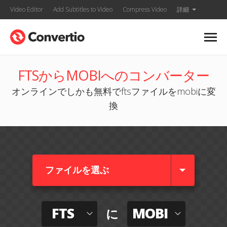
Video Editor
Add Subtitles to Video
Compress Video
詳細
FTSからMOBIへのコンバーター
オンラインでしかも無料でftsファイルをmobiに変
換
ファイルを選ぶ
FTS
MOBI
に