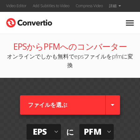
Video Editor
Add Subtitles to Video
Compress Video
詳細
EPSからPFMへのコンバーター
オンラインでしかも無料でepsファイルをpfmに変
換
ファイルを選ぶ
EPS
PFM
に