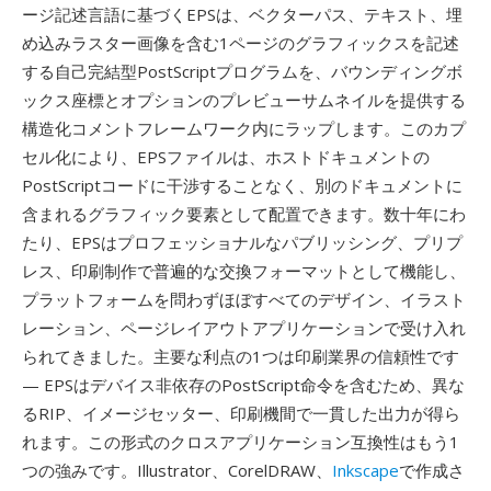
ージ記述言語に基づくEPSは、ベクターパス、テキスト、埋
め込みラスター画像を含む1ページのグラフィックスを記述
する自己完結型PostScriptプログラムを、バウンディングボ
ックス座標とオプションのプレビューサムネイルを提供する
構造化コメントフレームワーク内にラップします。このカプ
セル化により、EPSファイルは、ホストドキュメントの
PostScriptコードに干渉することなく、別のドキュメントに
含まれるグラフィック要素として配置できます。数十年にわ
たり、EPSはプロフェッショナルなパブリッシング、プリプ
レス、印刷制作で普遍的な交換フォーマットとして機能し、
プラットフォームを問わずほぼすべてのデザイン、イラスト
レーション、ページレイアウトアプリケーションで受け入れ
られてきました。主要な利点の1つは印刷業界の信頼性です
— EPSはデバイス非依存のPostScript命令を含むため、異な
るRIP、イメージセッター、印刷機間で一貫した出力が得ら
れます。この形式のクロスアプリケーション互換性はもう1
つの強みです。Illustrator、CorelDRAW、
Inkscape
で作成さ