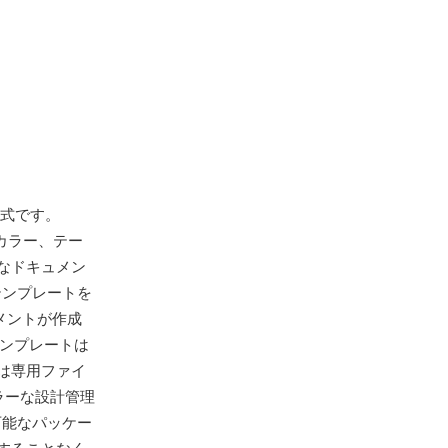
形式です。
カラー、テー
なドキュメン
テンプレートを
メントが作成
テンプレートは
は専用ファイ
ラーな設計管理
可能なパッケー