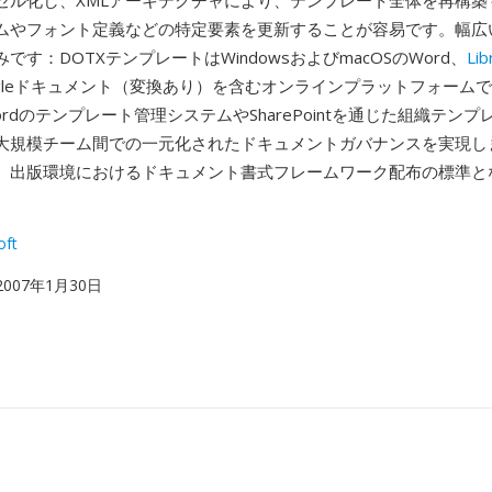
セル化し、XMLアーキテクチャにより、テンプレート全体を再構築
ムやフォント定義などの特定要素を更新することが容易です。幅広
です：DOTXテンプレートはWindowsおよびmacOSのWord、
Lib
ogleドキュメント（変換あり）を含むオンラインプラットフォーム
rdのテンプレート管理システムやSharePointを通じた組織テン
大規模チーム間での一元化されたドキュメントガバナンスを実現しま
、出版環境におけるドキュメント書式フレームワーク配布の標準と
oft
 2007年1月30日