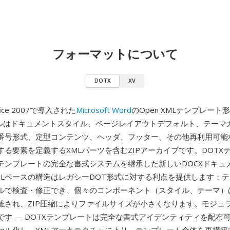
フォーマットについて
DOTX
XV
ice 2007で導入された
Microsoft Word
のOpen XMLテンプレート
イルはドキュメントスタイル、ページレイアウトデフォルト、テーマ
番号形式、定型コンテンツ、ヘッダ、フッター、その他再利用可能
する要素を定義するXMLパーツを含むZIPアーカイブです。DOTX
テンプレートの完全な書式システムを継承した新しいDOCXドキュ
MLベースの構造はレガシーDOT形式に対する利点を提供します：
ールで検査・修正でき、個々のコンポーネント（スタイル、テーマ）
離され、ZIP圧縮によりファイルサイズが小さくなります。モジュ
です — DOTXテンプレートは完全な書式アイデンティティを配布