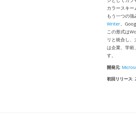
ジとしてカプ
カラースキー
もう一つの強み
Writer
、Go
この形式はWo
リと統合し、
は企業、学術
す。
開発元
:
Micros
初回リリース
: