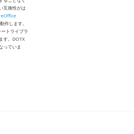
することなく
い互換性がは
reOffice
で動作します。
プレートライブラ
す。DOTX
なっていま