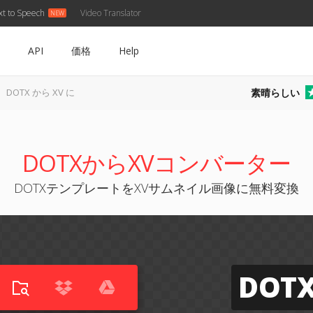
xt to Speech
Video Translator
API
価格
Help
素晴らしい
DOTX から XV に
DOTXからXVコンバーター
DOTXテンプレートをXVサムネイル画像に無料変換
DOT