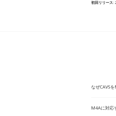
初回リリース
:
なぜCAVS
M4Aに対