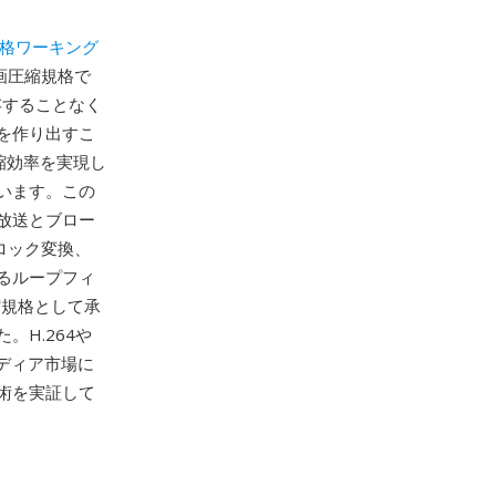
格ワーキング
動画圧縮規格で
存することなく
を作り出すこ
縮効率を実現し
います。この
放送とブロー
ロック変換、
るループフィ
縮規格として承
H.264や
メディア市場に
術を実証して