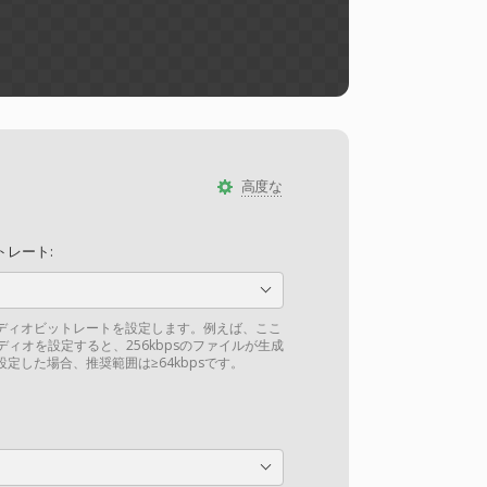
高度な
レート:
ーディオビットレートを設定します。例えば、ここ
ーディオを設定すると、256kbpsのファイルが生成
定した場合、推奨範囲は≥64kbpsです。