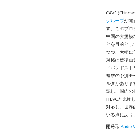
CAVS (Chines
グループ
が開発
す。このプロ
中国の大規模
とを目的として
つつ、大幅に
規格は標準画
ドバンドスト
複数の予測モ
ルタがありま
認し、国内の
HEVCと比
対応し、世界
いる点にあり
開発元
:
Audio 