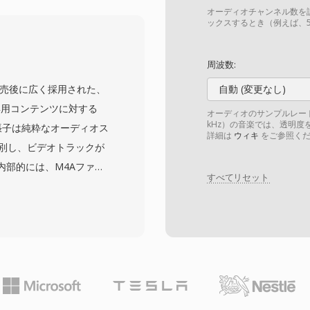
から高精細までの映像解
オーディオチャンネル数を
送とブロードバンドスト
ックスするとき（例えば、5
的特徴として、8x8ブロ
ートでのブロッキングア
周波数:
があります。中国政府は
oreの発売後に広く採用された、
自動 (変更なし)
の必須圧縮規格として承認
ィオ専用コンテンツに対する
オーディオのサンプルレート
受信機への幅広い普及を
kHz）の音楽では、透明度を
拡張子は純粋なオーディオス
詳細は
ウィキ
をご参照くだ
て国際的な採用は限定的です
区別し、ビデオトラックが
ア市場に対応し、世界的に
内部的には、M4Aファイ
行可能な国内代替技術を
すべてリセット
ow Complexity)ビットスト
 Lossless(ALAC)
CエンコードのM4Aファ
時間的ノイズシェーピン
、同等のビットレートで
6 kHzのサンプルレート
います。Appleエコシス