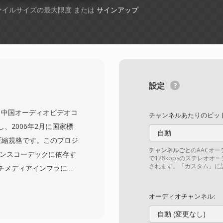
ファイルサイズの最大限度 または
サインアップ
設定
ard) は、中国オーディオビデオコ
チャンネルあたりのビット
、2006年2月に国家標
自動
た動画圧縮規格です。このプロジ
チャンネルごと
のAACオ
センスコーデックに依存す
で128kbpsのステレオオ
されます。「カスタム」に設
チメディアインフラに対
目的としていました。
Cに匹敵する圧縮効率を実現し
オーディオチャンネル:
プルな特許フレームワー
自動 (変更なし)