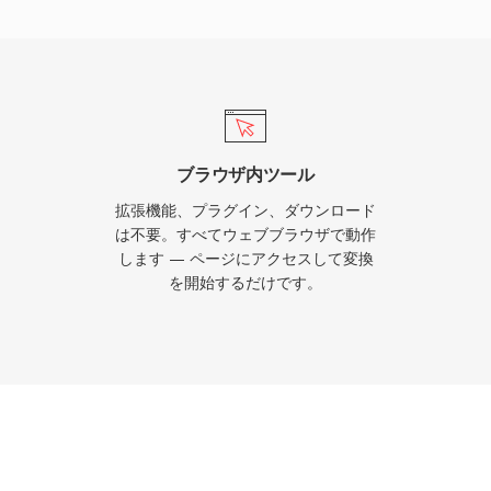
 Music、iPhone、
ブに処理します。一方、
んどの車載インフォテインメン
供しています。3つの明確
非可逆コーデックに対する
リッチなメタデータ(アー
ブラウザ内ツール
可逆とロスレス両方のワー
拡張機能、プラグイン、ダウンロード
性です。
は不要。すべてウェブブラウザで動作
します — ページにアクセスして変換
を開始するだけです。