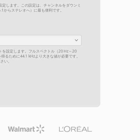
設定します。この設定は、チャンネルをダウンミ
.1からステレオへ）に最も便利です。
を設定します。フルスペクトル（20 Hz～20
得るために44.1 kHzより大きな値が必要です。
さい。