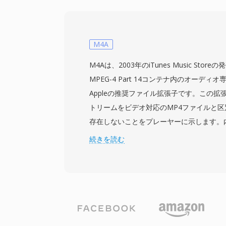
クを採用しています。この規格は標準画質
像度をサポートし、地上デジタルテレビ放
リーミングの両方に適しています。主な技術
ック変換、複数の予測モード、低ビットレ
M4A
ーティファクトを低減するループフィルタ
M4Aは、2003年のiTunes Music St
CAVSを国家デジタルテレビ放送システム
MPEG-4 Part 14コンテナ内のオーデ
し、国内のセットトップボックスやテレビ
Appleの推奨ファイル拡張子です。この
確保しました。H.264やHEVCと比較し
トリームをビデオ対応のMP4ファイルと
が、CAVSの重要性は世界最大級のメディ
存在しないことをプレーヤーに示します。
支配的な動画コーディング規格に対する実
ルはAAC-LC(Advanced Audio Coding, L
続きを読む
実証している点にあります。
リームを最も一般的にラップしていますが、Apple
ペイロードも同じ拡張子を使用します。AA
イルは、改善されたスペクトル帯域複製、
グ、洗練された心理音響モデルのおかげで
MP3よりも優れた音質を提供します。最大9
と最大24ビットのビット深度をサポートして