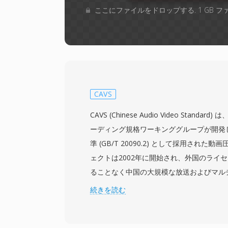
ここにファイルをドロップする. 1 GB 
CAVS
CAVS (Chinese Audio Video Stand
ーディング規格ワーキンググループが開発し
準 (GB/T 20090.2) として採用され
ェクトは2002年に開始され、外国のライ
ることなく中国の大規模な放送およびマル
応できる独自の圧縮技術を作り出すことを
続きを読む
AVS1とも呼ばれるCAVSは、H.264/AV
つつ、大幅に低いライセンスコストのシン