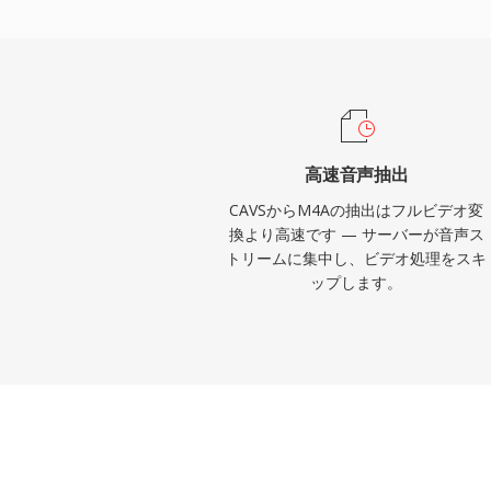
テムとの統合はシームレスで、iTunes、Apple
iPad、macOSがすべてM4Aをネイティ
VLC、foobar2000、Android、ほと
トシステムもサードパーティサポートを提
な利点がこの形式を定義します — 旧来の
優れた符号化効率、MP4アトム構造による
高速音声抽出
トワーク、チャプター、歌詞)、そして非
CAVSからM4Aの抽出はフルビデオ変
クフローに対応するデュアルモードの柔軟
換より高速です — サーバーが音声ス
トリームに集中し、ビデオ処理をスキ
ップします。