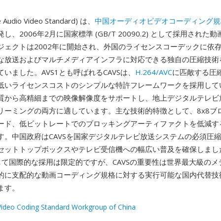
e Audio Video Standard) は、
中国オーディオビデオコーディング規
し、2006年2月に国家標準 (GB/T 20090.2) として採用された
ジェクトは2002年に開始され、外国のライセンスコーデックに依
な放送およびマルチメディアインフラに対応できる独自の圧縮技術
いました。AVS1とも呼ばれるCAVSは、
H.264/AVC
に匹敵する圧
低いライセンスコストのシンプルな特許フレームワークを採用して
質から高精細までの映像解像度をサポートし、地上デジタルテレビ
リーミングの両方に適しています。主な技術的特徴として、8x8ブ
ード、低ビットレートでのブロッキングアーティファクトを低減す
す。中国政府はCAVSを国家デジタルテレビ放送システムの必須圧
セットトップボックスやテレビ受信機への幅広い普及を確保しました。
較して国際的な採用は限定的ですが、CAVSの重要性は世界最大級の
的に支配的な動画コーディング規格に対する実行可能な国内代替技
ます。
Video Coding Standard Workgroup of China