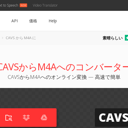
xt to Speech
Video Translator
API
価格
Help
素晴らしい
CAVS から M4A に
CAVSからM4Aへのコンバータ
CAVSからM4Aへのオンライン変換 — 高速で簡単
CAV