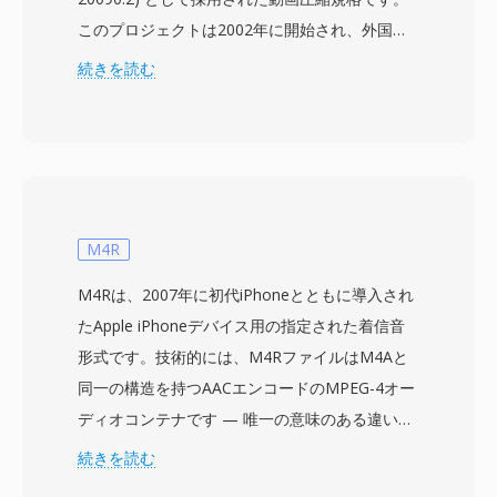
このプロジェクトは2002年に開始され、外国の
ライセンスコーデックに依存することなく中国の
続きを読む
大規模な放送およびマルチメディアインフラに対
応できる独自の圧縮技術を作り出すことを目的と
していました。AVS1とも呼ばれるCAVSは、
H.264/AVCに匹敵する圧縮効率を実現しつつ、大
幅に低いライセンスコストのシンプルな特許フレ
ームワークを採用しています。この規格は標準画
M4R
質から高精細までの映像解像度をサポートし、地
M4Rは、2007年に初代iPhoneとともに導入され
上デジタルテレビ放送とブロードバンドストリー
たApple iPhoneデバイス用の指定された着信音
ミングの両方に適しています。主な技術的特徴と
形式です。技術的には、M4RファイルはM4Aと
して、8x8ブロック変換、複数の予測モード、低
同一の構造を持つAACエンコードのMPEG-4オー
ビットレートでのブロッキングアーティファクト
ディオコンテナです — 唯一の意味のある違いは
を低減するループフィルタがあります。中国政府
ファイル拡張子と、iOSによって適用される約
続きを読む
はCAVSを国家デジタルテレビ放送システムの必
30-40秒の長さ制限です。Appleはこのアプロー
須圧縮規格として承認し、国内のセットトップボ