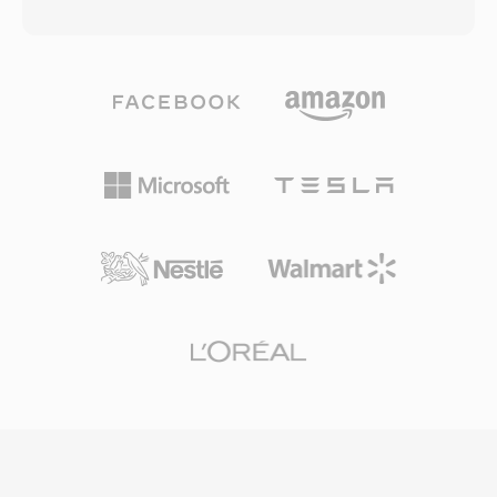
チを選択したため、既存のAACエンコーダーイン
ックスやテレビ受信機への幅広い普及を確保しま
フラストラクチャがコーデックレベルの変更なし
した。H.264やHEVCと比較して国際的な採用は
に着信音を生成でき、異なる拡張子により通常の
限定的ですが、CAVSの重要性は世界最大級のメ
音楽トラックが着信音ピッカーに表示されるのを
ディア市場に対応し、世界的に支配的な動画コー
防ぎます(逆も同様)。M4Rの作成は、短いオーデ
ディング規格に対する実行可能な国内代替技術を
ィオクリップをAACとしてエンコードし、許可さ
実証している点にあります。
れた長さにトリミングし、ファイル名を変更する
だけです。iTunes(または最近のmacOSでは
Apple Music)とGarageBandはどちらも組み込み
ワークフローを提供し、Audacityなどのサードパ
ーティツールも同様に対応します。同期またはダ
ウンロードされると、着信音は通話、アラーム、
連絡先ごとのアラートのiOS設定に統合されま
す。実用的な利点には、iTunes同期やAirDropを
通じた任意のiPhoneへの簡単な展開、小さなフ
ァイルサイズでもAACコーデックによる高品質再