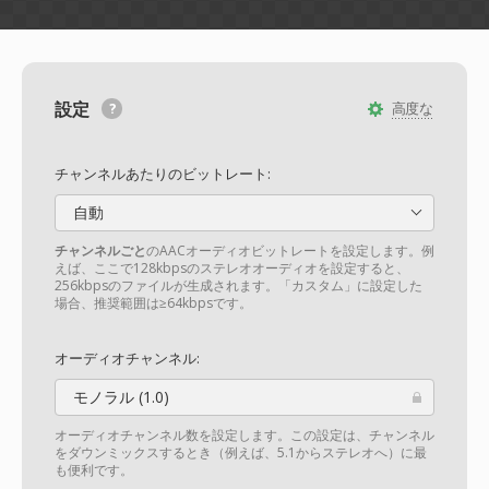
設定
高度な
チャンネルあたりのビットレート:
自動
チャンネルごと
のAACオーディオビットレートを設定します。例
えば、ここで128kbpsのステレオオーディオを設定すると、
256kbpsのファイルが生成されます。「カスタム」に設定した
場合、推奨範囲は≥64kbpsです。
オーディオチャンネル:
モノラル (1.0)
オーディオチャンネル数を設定します。この設定は、チャンネル
をダウンミックスするとき（例えば、5.1からステレオへ）に最
も便利です。