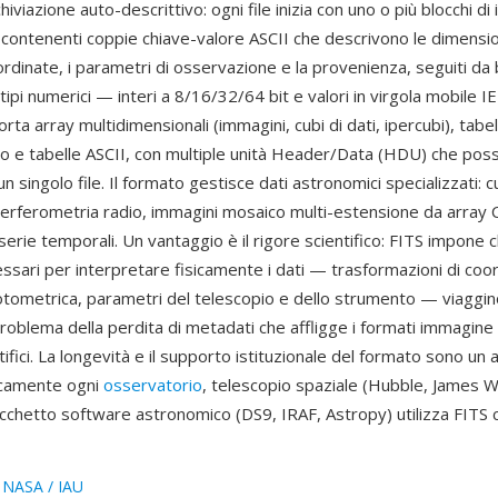
hiviazione auto-descrittivo: ogni file inizia con uno o più blocchi di
ontenenti coppie chiave-valore ASCII che descrivono le dimensioni
rdinate, i parametri di osservazione e la provenienza, seguiti da b
 tipi numerici — interi a 8/16/32/64 bit e valori in virgola mobile 
orta array multidimensionali (immagini, cubi di dati, ipercubi), tabel
ogo e tabelle ASCII, con multiple unità Header/Data (HDU) che po
n singolo file. Il formato gestisce dati astronomici specializzati: cu
interferometria radio, immagini mosaico multi-estensione da array
serie temporali. Un vantaggio è il rigore scientifico: FITS impone ch
ssari per interpretare fisicamente i dati — trasformazioni di coo
otometrica, parametri del telescopio e dello strumento — viaggino 
problema della perdita di metadati che affligge i formati immagine 
tifici. La longevità e il supporto istituzionale del formato sono un 
icamente ogni
osservatorio
, telescopio spaziale (Hubble, James 
cchetto software astronomico (DS9, IRAF, Astropy) utilizza FITS
:
NASA / IAU