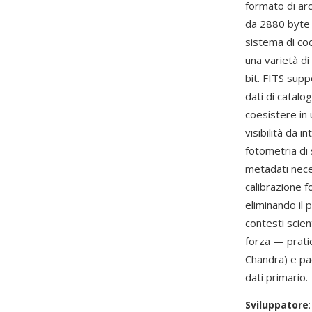
formato di arc
da 2880 byte c
sistema di coo
una varietà di
bit. FITS supp
dati di catal
coesistere in u
visibilità da 
fotometria di 
metadati nece
calibrazione f
eliminando il 
contesti scien
forza — prat
Chandra) e pa
dati primario.
Sviluppatore