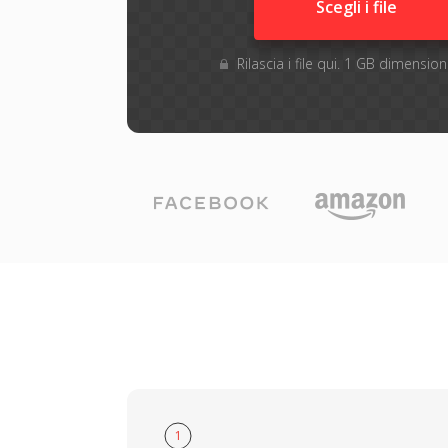
Scegli i file
Rilascia i file qui. 1 GB dimensi
1