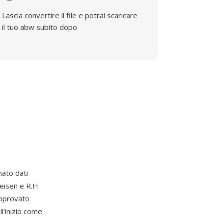
Lascia convertire il file e potrai scaricare
il tuo abw subito dopo
rmato dati
eisen e R.H.
approvato
l'inizio come