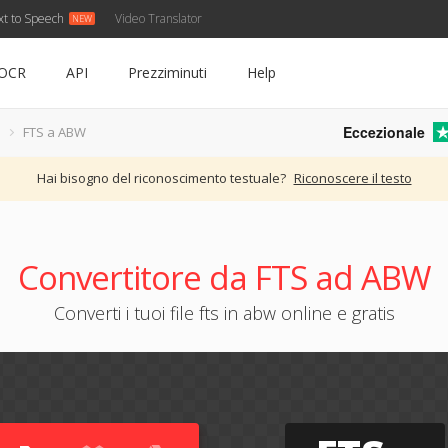
xt to Speech
Video Translator
OCR
API
Prezziminuti
Help
Eccezionale
FTS a ABW
Hai bisogno del riconoscimento testuale?
Riconoscere il testo
Convertitore da FTS ad ABW
Converti i tuoi file fts in abw online e gratis