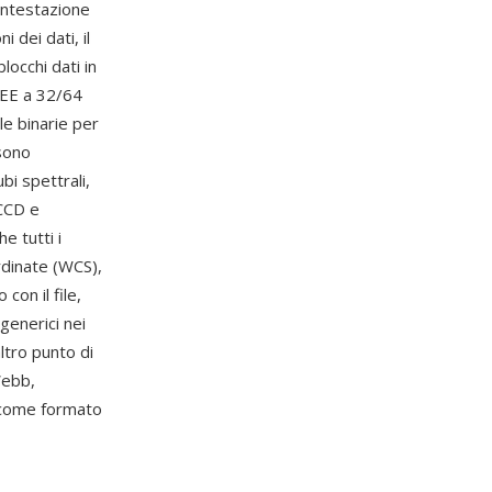
 intestazione
 dei dati, il
locchi dati in
IEEE a 32/64
le binarie per
ssono
bi spettrali,
 CCD e
e tutti i
rdinate (WCS),
con il file,
generici nei
altro punto di
Webb,
 come formato