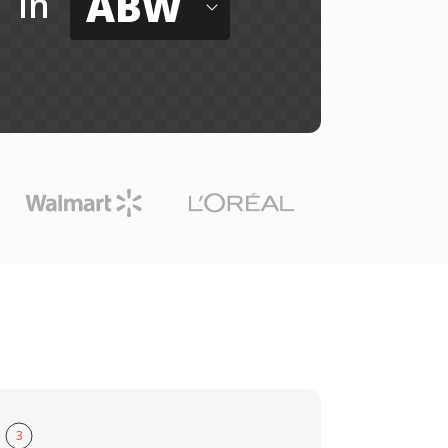
ABW
in
3