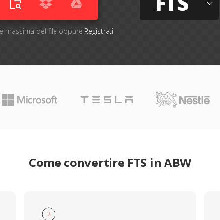
FTS
one massima del file oppure
Registrati
Come convertire FTS in ABW
2