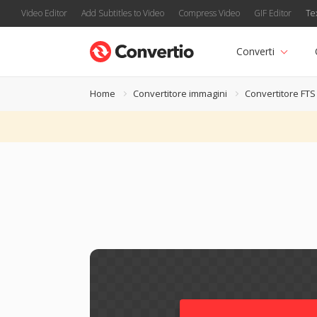
Video Editor
Add Subtitles to Video
Compress Video
GIF Editor
Te
Converti
Home
Convertitore immagini
Convertitore FTS