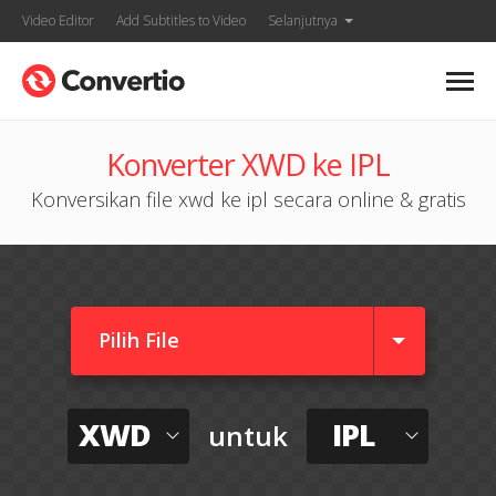
Video Editor
Add Subtitles to Video
Selanjutnya
Konverter XWD ke IPL
Konversikan file xwd ke ipl secara online & gratis
Pilih File
XWD
IPL
untuk