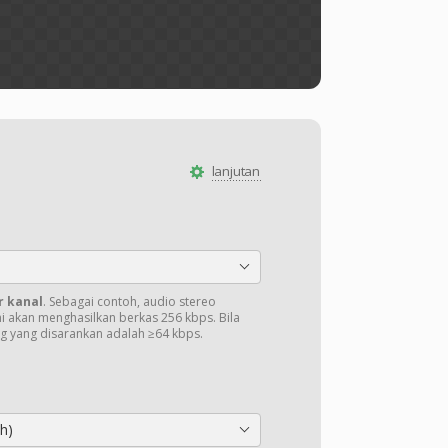
lanjutan
r kanal
. Sebagai contoh, audio stereo
ni akan menghasilkan berkas 256 kbps. Bila
ng yang disarankan adalah ≥64 kbps.
h)