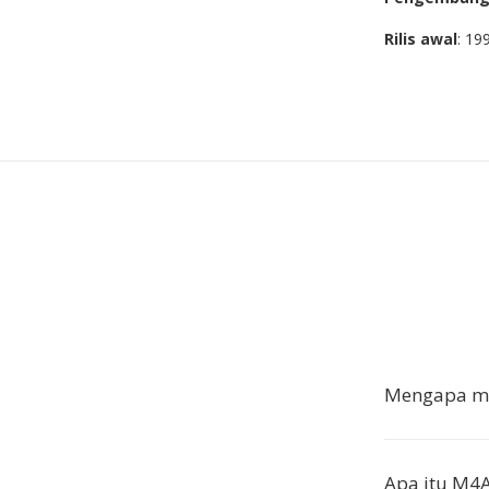
Rilis awal
: 19
Mengapa me
Apa itu M4