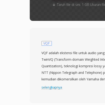
Taruh file di sini. 1 GB Ukuran
VQF
VQF adalah ekstensi file untuk audio yan
TwinVQ (Transform-domain Weighted Inte
Quantization), teknologi kompresi lossy
NTT (Nippon Telegraph and Telephone) 
kemudian dikomersilkan oleh Yamaha de
Codec ini mengklaim keunggulan ukuran 3
selengkapnya
dibanding MP3 pada kualitas perseptual y
kbps dikatakan menyamai MP3 128 kbps