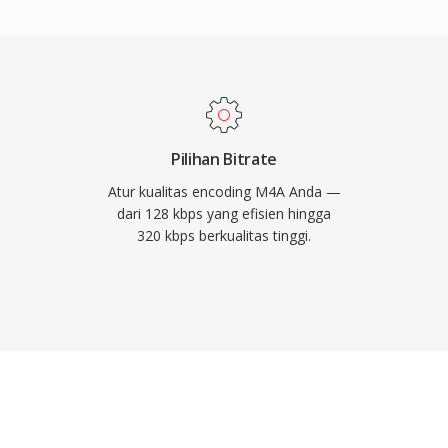
z dan kedalaman bit
tem Apple sangat mulus —
 macOS semuanya
ra dukungan pihak
d, dan sebagian besar
an nyata yang
Pilihan Bitrate
kodean yang superior
Atur kualitas encoding M4A Anda —
g kaya melalui struktur
dari 128 kbps yang efisien hingga
320 kbps berkualitas tinggi.
eksibilitas mode ganda
sless.