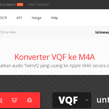
xt to Speech
Video Translator
OCR
API
Harga
Help
Istimew
VQF ke M4A
Konverter VQF ke M4A
katkan audio TwinVQ yang usang ke Apple M4A secara o
VQF
un