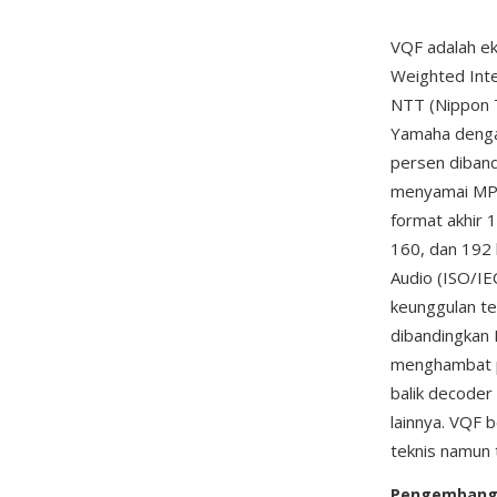
VQF adalah ek
Weighted Inte
NTT (Nippon 
Yamaha denga
persen diband
menyamai MP3
format akhir 
160, dan 192
Audio (ISO/IE
keunggulan te
dibandingkan 
menghambat p
balik decode
lainnya. VQF 
teknis namun
Pengemban