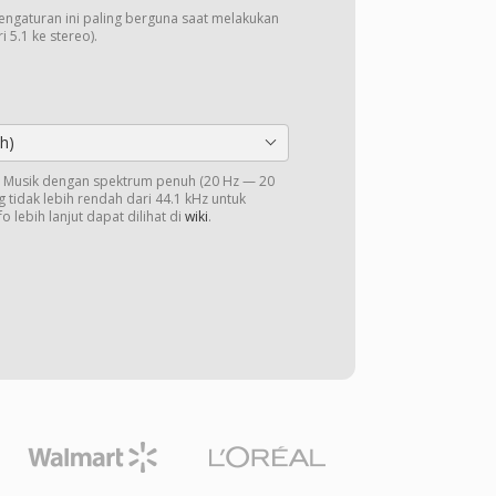
Pengaturan ini paling berguna saat melakukan
 5.1 ke stereo).
h)
o. Musik dengan spektrum penuh (20 Hz — 20
 tidak lebih rendah dari 44.1 kHz untuk
o lebih lanjut dapat dilihat di
wiki
.