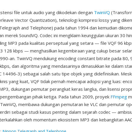
stensi file untuk audio yang dikodekan dengan
TwinVQ
(Transfor
rleave Vector Quantization), teknologi kompresi lossy yang dik
Telegraph and Telephone) pada tahun 1994 dan kemudian dikomer
n merek SoundVQ. Codec ini mengklaim keunggulan ukuran 30 hi
ing MP3 pada kualitas perseptual yang setara — file VQF 96 kbp
 128 kbps — menghasilkan kegembiraan yang cukup besar sela
1990-an. TwinVQ mendukung encoding constant bitrate pada 80, 9
 kbps, dan algoritma yang mendasarinya dimasukkan ke dalam s
C 14496-3) sebagai salah satu tipe objek yang didefinisikan. Mesk
knis yang kuat, VQF tidak pernah mencapai adopsi yang luas: enc
MP3, dukungan pemutar perangkat keras langka, dan lisensi propr
engembangan pihak ketiga. Pada tahun 2009, proyek
FFmpeg
m
r TwinVQ, membawa dukungan pemutaran ke VLC dan pemutar op
berdiri sebagai studi kasus penting dalam sejarah codec — ambisi
 terkalahkan oleh momentum ekosistem MP3 dan kebangkitan AAC
g
:
Nippon Telegraph and Telephone