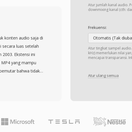
rang format akhir 1990-
Atur jumlah kanal audio. 
bitrate pada 80, 96,
downmixing kanal (cth: dari
tma yang mendasarinya
io (ISO/IEC 14496-3)
Frekuensi:
nisikan. Meskipun
uk konten audio saja di
Otomatis (Tak diuba
F tidak pernah mencapai
 secara luas setelah
Atur tingkat sampel audi
ndingkan MP3, dukungan
kHz) memerlukan nilai yang
 2003. Ekstensi ini
mencapai transparansi. Inf
si proprietary
le MP4 yang mampu
 Pada tahun 2009,
pemutar bahwa tidak
er TwinVQ, membawa
Atur ulang semua
file M4A paling umum
open-source lainnya.
d Audio Coding, Low
dalam sejarah codec —
sless (ALAC) juga
kan oleh momentum
M4A yang dikodekan AAC
udian.
aik dibanding MP3 pada
replication yang lebih
psikoakustik yang