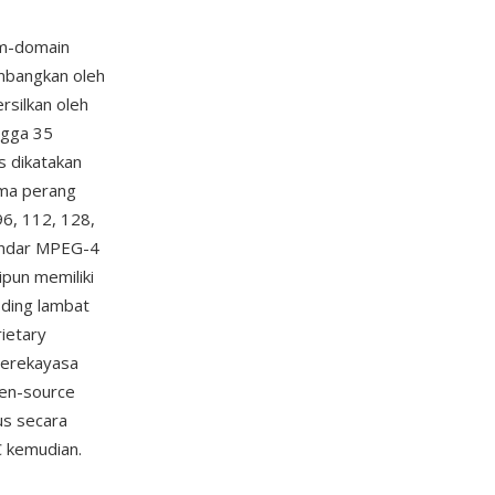
m-domain
embangkan oleh
silkan oleh
ngga 35
s dikatakan
ma perang
6, 112, 128,
tandar MPEG-4
ipun memiliki
oding lambat
ietary
erekayasa
en-source
us secara
 kemudian.