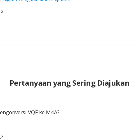
96
Pertanyaan yang Sering Diajukan
ngonversi VQF ke M4A?
A?