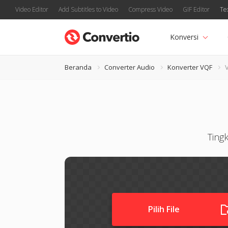
Video Editor
Add Subtitles to Video
Compress Video
GIF Editor
Te
Konversi
Beranda
Converter Audio
Konverter VQF
Ting
Pilih File