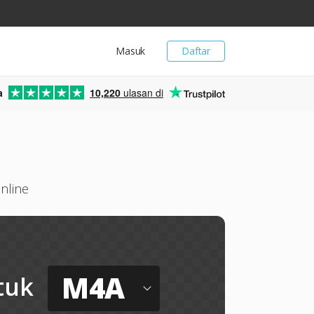
Masuk
Daftar
a
10,220
ulasan di
nline
M4A
tuk