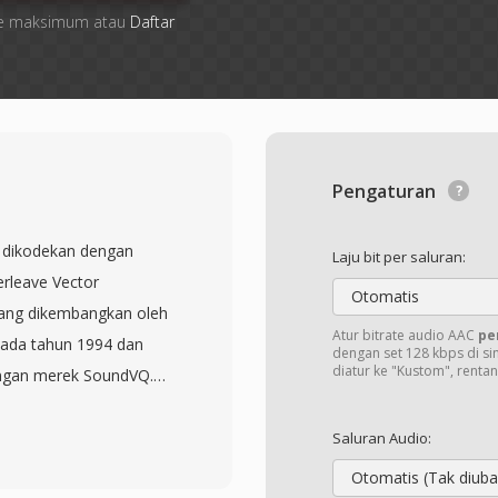
 file maksimum atau
Daftar
Pengaturan
g dikodekan dengan
Laju bit per saluran:
rleave Vector
Otomatis
 yang dikembangkan oleh
Atur bitrate audio AAC
pe
pada tahun 1994 dan
dengan set 128 kbps di si
diatur ke "Kustom", renta
ngan merek SoundVQ.
0 hingga 35 persen
ang setara — file VQF 96
Saluran Audio:
 — menghasilkan
Otomatis (Tak diuba