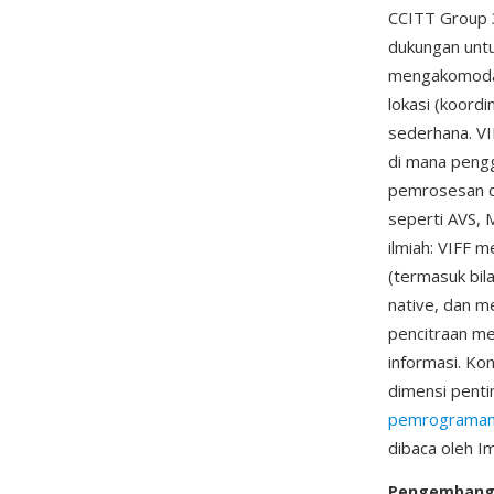
CCITT Group 3
dukungan untu
mengakomodasi
lokasi (koord
sederhana. VI
di mana peng
pemrosesan d
seperti AVS, 
ilmiah: VIFF 
(termasuk bil
native, dan m
pencitraan me
informasi. Ko
dimensi penti
pemrograman 
dibaca oleh I
Pengemban