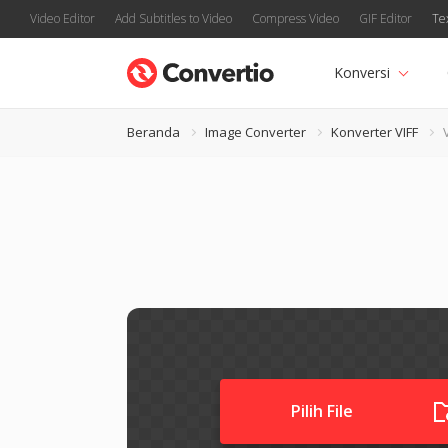
Video Editor
Add Subtitles to Video
Compress Video
GIF Editor
Te
Konversi
Beranda
Image Converter
Konverter VIFF
Pilih File