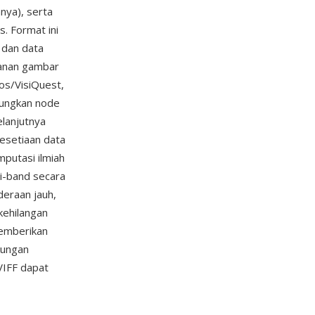
nya), serta
. Format ini
 dan data
panan gambar
os/VisiQuest,
ungkan node
lanjutnya
esetiaan data
putasi ilmiah
i-band secara
eraan jauh,
kehilangan
memberikan
kungan
 VIFF dapat