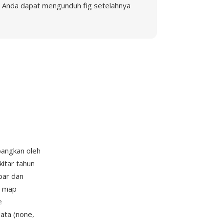
Anda dapat mengunduh fig setelahnya
bangkan oleh
kitar tahun
bar dan
r map
e
data (none,