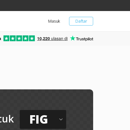
Masuk
Daftar
a
10,220
ulasan di
FIG
tuk