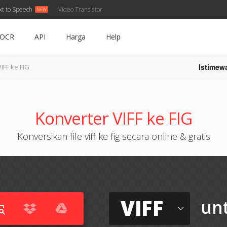
xt to Speech
Video Translator
OCR
API
Harga
Help
Istimew
VIFF ke FIG
Konverter VIFF ke FIG
Konversikan file viff ke fig secara online & gratis
VIFF
un