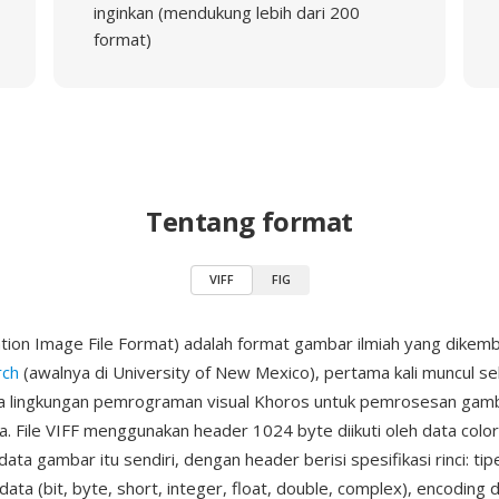
inginkan (mendukung lebih dari 200
format)
Tentang format
VIFF
FIG
zation Image File Format) adalah format gambar ilmiah yang dikem
rch
(awalnya di University of New Mexico), pertama kali muncul se
 lingkungan pemrograman visual Khoros untuk pemrosesan gam
ata. File VIFF menggunakan header 1024 byte diikuti oleh data colo
data gambar itu sendiri, dengan header berisi spesifikasi rinci: tip
ta (bit, byte, short, integer, float, double, complex), encoding 