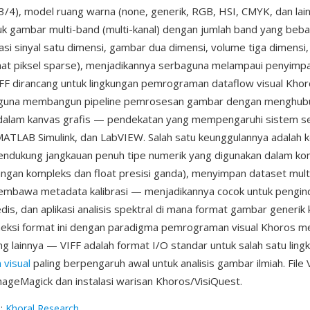
/4), model ruang warna (none, generik, RGB, HSI, CMYK, dan lain
k gambar multi-band (multi-kanal) dengan jumlah band yang bebas
 sinyal satu dimensi, gambar dua dimensi, volume tiga dimensi,
inat piksel sparse), menjadikannya serbaguna melampaui penyim
FF dirancang untuk lingkungan pemrograman dataflow visual Khor
guna membangun pipeline pemrosesan gambar dengan menghub
alam kanvas grafis — pendekatan yang mempengaruhi sistem se
MATLAB Simulink, dan LabVIEW. Salah satu keunggulannya adalah k
mendukung jangkauan penuh tipe numerik yang digunakan dalam kom
angan kompleks dan float presisi ganda), menyimpan dataset mult
embawa metadata kalibrasi — menjadikannya cocok untuk pengind
dis, dan aplikasi analisis spektral di mana format gambar generik 
neksi format ini dengan paradigma pemrograman visual Khoros 
ng lainnya — VIFF adalah format I/O standar untuk salah satu ling
visual
paling berpengaruh awal untuk analisis gambar ilmiah. File
mageMagick dan instalasi warisan Khoros/VisiQuest.
g
:
Khoral Research