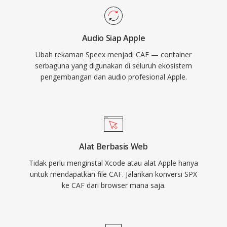
dari Apple menyediakan dukungan native di
macOS dan iOS, memastikan pemutaran
Audio Siap Apple
latensi rendah dalam aplikasi profesional
Ubah rekaman Speex menjadi CAF — container
seperti Logic Pro dan Final Cut Pro. Untuk alur
serbaguna yang digunakan di seluruh ekosistem
kerja ekosistem Apple yang membutuhkan
pengembangan dan audio profesional Apple.
keserbagunaan sekaligus skalabilitas, CAF
adalah pilihan yang sangat mumpuni.
Alat Berbasis Web
Tidak perlu menginstal Xcode atau alat Apple hanya
untuk mendapatkan file CAF. Jalankan konversi SPX
ke CAF dari browser mana saja.