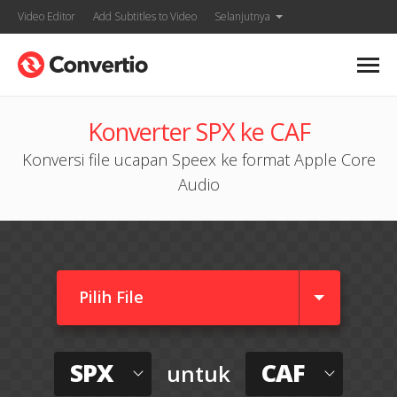
Video Editor
Add Subtitles to Video
Selanjutnya
Konverter SPX ke CAF
Konversi file ucapan Speex ke format Apple Core
Audio
Pilih File
SPX
CAF
untuk