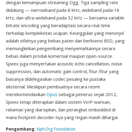
dengan kemampuan streaming Ogg. Tiga sampling rate
didukung — narrowband pada 8 kHz, wideband pada 16
kHz, dan ultra-wideband pada 32 kHz — bersama variable
bitrate encoding yang beradaptasi secara real-time
terhadap kompleksitas ucapan. Keunggulan yang menonjol
adalah sifatnya yang bebas paten dan berlisensi BSD, yang
memungkinkan pengembang menyematkannya secara
bebas dalam produk komersial maupun open-source.
Speex juga menyertakan acoustic echo cancellation, noise
suppression, dan automatic gain control, fitur-fitur yang
biasanya didelegasikan codec pesaing ke pustaka
eksternal. Meskipun pembuatnya secara resmi
merekomendasikan
Opus
sebagai penerus sejak 2012,
Speex tetap diterapkan dalam sistem VoIP warisan,
rekaman yang diarsipkan, dan perangkat embedded di
mana footprint decoder-nya yang ringan masih dihargai.
Pengembang
:
Xiph.Org Foundation