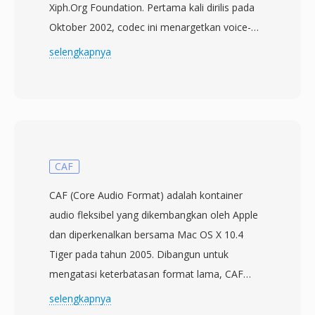
Xiph.Org Foundation. Pertama kali dirilis pada
Oktober 2002, codec ini menargetkan voice-
over-IP, konferensi, dan skenario apa pun di
selengkapnya
mana kata-kata yang diucapkan perlu
berpindah secara efisien melalui jaringan. File
SPX membungkus audio yang dikodekan Speex
di dalam kontainer Ogg, memadukan optimasi
ucapan codec dengan kemampuan streaming
Ogg. Tiga sampling rate didukung —
CAF
narrowband pada 8 kHz, wideband pada 16
CAF (Core Audio Format) adalah kontainer
kHz, dan ultra-wideband pada 32 kHz —
audio fleksibel yang dikembangkan oleh Apple
bersama variable bitrate encoding yang
dan diperkenalkan bersama Mac OS X 10.4
beradaptasi secara real-time terhadap
Tiger pada tahun 2005. Dibangun untuk
kompleksitas ucapan. Keunggulan yang
mengatasi keterbatasan format lama, CAF
menonjol adalah sifatnya yang bebas paten
menghilangkan batas ukuran file 4 GB yang
selengkapnya
dan berlisensi BSD, yang memungkinkan
membatasi WAV dan AIFF, secara teoritis