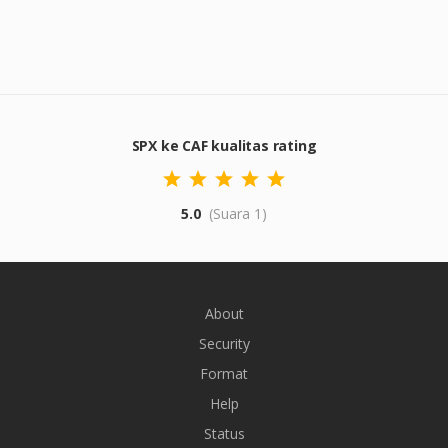
SPX ke CAF kualitas rating
5.0
(Suara 1)
About
Security
Format
Help
Status