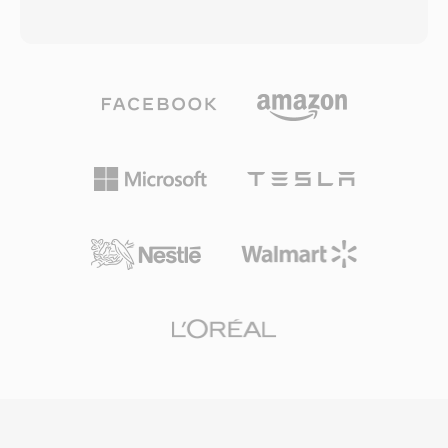
pengembang menyematkannya secara bebas
mendukung panjang tak terbatas. Kontainer ini
dalam produk komersial maupun open-source.
mengakomodasi hampir semua codec — AAC,
Speex juga menyertakan acoustic echo
ALAC, MP3, PCM linear, IMA ADPCM, dan
cancellation, noise suppression, dan automatic
lainnya — dalam satu wrapper yang terpadu.
gain control, fitur-fitur yang biasanya
Arsitektur berbasis chunk-nya menyimpan
didelegasikan codec pesaing ke pustaka
audio bersama metadata yang kaya termasuk
eksternal. Meskipun pembuatnya secara resmi
layout channel, region penanda, anotasi, dan
merekomendasikan Opus sebagai penerus
data MIDI. Keunggulan yang menonjol adalah
sejak 2012, Speex tetap diterapkan dalam
penanganan rekaman yang sangat panjang:
sistem VoIP warisan, rekaman yang diarsipkan,
broadcaster dan perekam lapangan dapat
dan perangkat embedded di mana footprint
menangkap audio kontinu berjam-jam tanpa
decoder-nya yang ringan masih dihargai.
batasan ukuran. Dukungan codec yang fleksibel
adalah kekuatan lain, karena satu kontainer
berfungsi baik kontennya adalah audio lossless
24-bit/192 kHz beresolusi tinggi maupun
speech terkompresi. Framework Core Audio